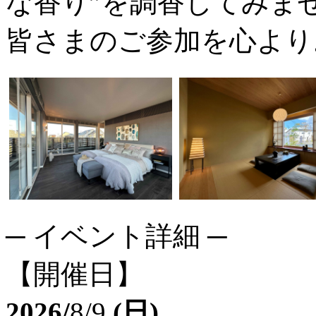
な香り”を調香してみま
皆さまのご参加を心より
─ イベント詳細 ─
【開催日】
2026/
8/9
(日)