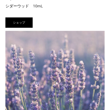
シダーウッド 10mL
リラックス作用が高く、気持ちが不安定な時におすすめ
Cedrus atlantica
ショップ
◇まるで森林浴♪甘くスパイシーさもあり落ち着いた香
り
呼吸器系の改善に◎
不安感や感情的になった心を落ち着かせてくれます。