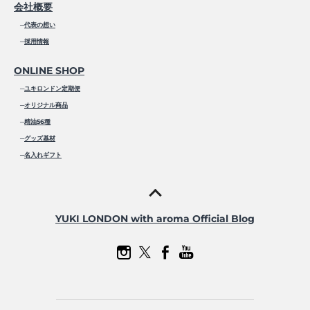
会社概要
─
代表の想い
─
採用情報
ONLINE SHOP
─
ユキロンドン定期便
─
オリジナル商品
─
精油56種
─
グッズ基材
─
名入れギフト
YUKI LONDON with aroma Official Blog