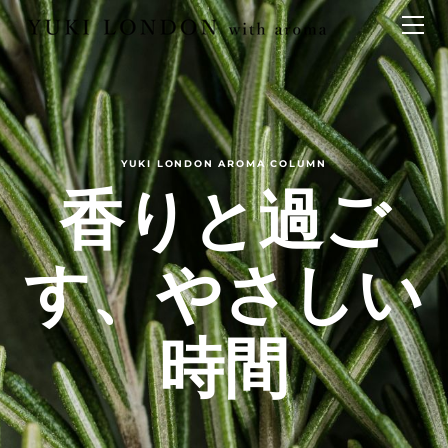
最新情報
トピックス
事業内容
メディア情報
アロマイベント／講習会
アロマ空間デザイン
イベント情報
天然アロマ講座
イベント
アロマ空間導入の目的・メリット
お問い合わせ
aroma bar【完全会員制】
出張アロマ空間
アロマ空間無料体験お申込みフォーム
会社概要
YUKI LONDON AROMA COLUMN
アロマセレモニー《ゲスト参加型演出》
香りと過ご
ONLINE SHOP
代表の想い
特別なギフトセレクション
香りの定期便
オリジナル商品
アロマコラム
す、やさしい
精油56種
グッズ基材
時間
名入れギフト