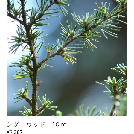
＊FCF
フルクロマリンフリー
ベルガプテンフリー
◇柑橘の爽やかさと、フローラルな甘さを併せ持った香
り
シダーウッド 10mL
紅茶のアールグレイの香り付けにも使われています
¥2,387