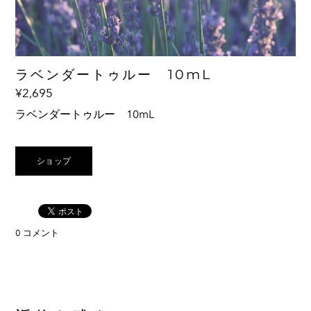
また、リンパの流れを向上させる効果もあるので、
マッサージオイルとしてもおすすめ
ラベンダートゥルー 10mL
¥2,695
ラベンダートゥルー 10mL
Lavendula angustifolia
ショップ
0 コメント
◇一般的なラベンダー