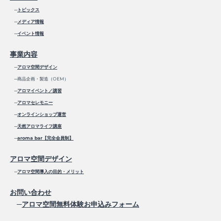
─
トピックス
─
メディア情報
─
イベント情報
事業内容
─
アロマ空間デザイン
─商品企画・製造（OEM）
─
アロマイベント／講習
─
アロマセレモニー
─
オンラインショップ運営
─
天然アロマライフ講座
─
aroma bar【完全会員制】
アロマ空間デザイン
─
アロマ空間導入の目的・メリット
お問い合わせ
─
アロマ空間無料体験お申込みフォーム