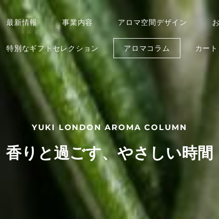
最新情報
事業内容
アロマ空間デザイン
特別なギフトセレクション
アロマコラム
カー
YUKI LONDON AROMA COLUMN
香りと過ごす、やさしい時間