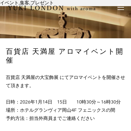
イベント,集客,プレゼント
最新情報
トピックス
事業内容
メディア情報
アロマイベント／講習会
アロマ空間デザイン
イベント情報
天然アロマ講座
イベント
アロマ空間導入の目的・メリット
お問い合わせ
aroma bar【完全会員制】
出張アロマ空間
アロマ空間無料体験お申込みフォーム
会社概要
百貨店 天満屋 アロマイベント開
アロマセレモニー《ゲスト参加型演出》
ONLINE SHOP
代表の想い
催
特別なギフトセレクション
香りの定期便
オリジナル商品
アロマコラム
百貨店 天満屋の大宝飾展 にてアロマイベントを開催させ
て頂きます。
精油56種
グッズ基材
日時：2026年1月14日 15日 10時30分～16時30分
名入れギフト
場所：ホテルグランヴィア岡山4F フェニックスの間
予約方法：担当外商員までご連絡ください