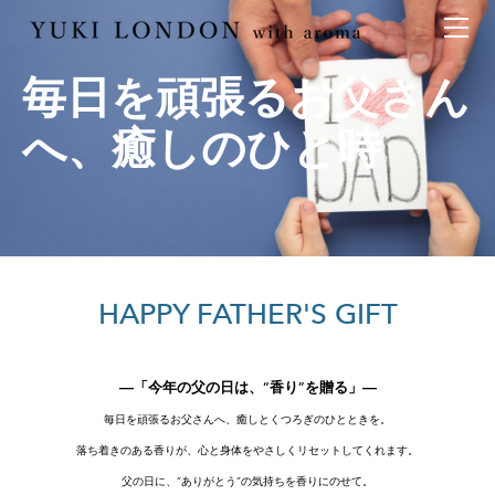
最新情報
トピックス
事業内容
毎日を頑張るお父さん
メディア情報
アロマイベント／講習会
アロマ空間デザイン
へ、癒しのひと時
イベント情報
天然アロマ講座
イベント
アロマ空間導入の目的・メリット
お問い合わせ
aroma bar【完全会員制】
出張アロマ空間
アロマ空間無料体験お申込みフォーム
会社概要
アロマセレモニー《ゲスト参加型演出》
ONLINE SHOP
代表の想い
特別なギフトセレクション
香りの定期便
オリジナル商品
アロマコラム
HAPPY FATHER'S GIFT
精油56種
グッズ基材
―「今年の父の日は、“香り”を贈る」―
名入れギフト
毎日を頑張るお父さんへ、癒しとくつろぎのひとときを。
落ち着きのある香りが、心と身体をやさしくリセットしてくれます。
父の日に、“ありがとう”の気持ちを香りにのせて。