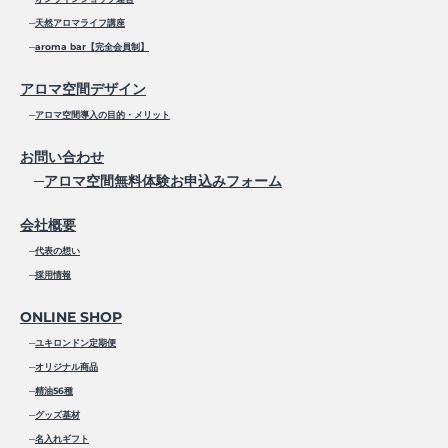
─
天然アロマライフ講座
─
aroma bar【完全会員制】
アロマ空間デザイン
─
アロマ空間導入の目的・メリット
お問い合わせ
─
アロマ空間無料体験お申込みフォーム
会社概要
─
代表の想い
─
採用情報
ONLINE SHOP
─
ユキロンドン定期便
─
オリジナル商品
─
精油56種
─
グッズ基材
─
名入れギフト