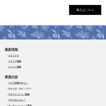
購入はこちら
最新情報
─
トピックス
─
メディア情報
─
イベント情報
事業内容
─
アロマ空間デザイン
─商品企画・製造（OEM）
─
アロマイベント／講習
─
アロマセレモニー
─
オンラインショップ運営