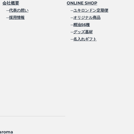
会社概要
ONLINE SHOP
─
代表の想い
─
ユキロンドン定期便
─
採用情報
─
オリジナル商品
─
精油56種
─
グッズ基材
─
名入れギフト
aroma