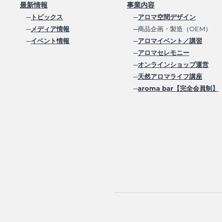
最新情報
事業内容
─
トピックス
─
アロマ空間デザイン
─
メディア情報
─商品企画・製造（OEM）
─
イベント情報
─
アロマイベント／講習
─
アロマセレモニー
─
オンラインショップ運営
─
天然アロマライフ講座
─
aroma bar【完全会員制】