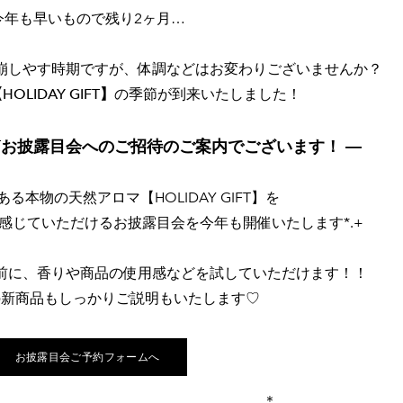
今年も早いもので残り2ヶ月…
崩しやす時期ですが、体調などはお変わりございませんか？
HOLIDAY GIFT】
の季節が到来いたしました！
 GIFTお披露目会へのご招待のご案内でございます！ ―
る本物の天然アロマ【HOLIDAY GIFT】を
感じていただけるお披露目会を今年も開催いたします*.+
前に、香りや商品の使用感などを試していただけます！！
の新商品もしっかりご説明もいたします♡
お披露目会ご予約フォームへ
₋₋₋₋₋₋₋₋₋₋₋₋₋₋₋₋₋₋₋₋₋₋₋₋₋₋₋₋₋₋₋₋₋₋₋₋₋₋₋₋₋₋₋₋₋₋₋₋₋₋₋₋₋₋₋₋₋₋＊