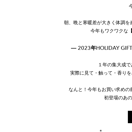
朝、晩と寒暖差が大きく体調を
今年もワクワクな
【
― 2023年HOLIDAY
１年の集大成であ
実際に見て・触って・香りを
なんと！今年もお買い求めの
初登場のあ
＊₋₋₋₋₋₋₋₋₋₋₋₋₋₋₋₋₋₋₋₋