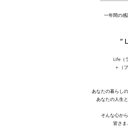
一年間の感謝
” 
Lif
＋（
あなたの暮らし
あなたの人生
そんな心から
皆さまと