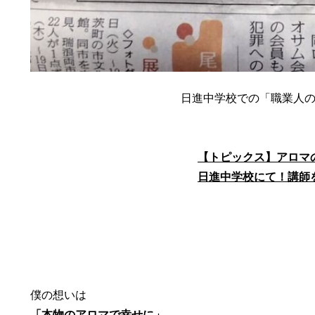
日進中学校での「職業人
【トピックス】アロマ
日進中学校にて！講師
僕の想いは
「本物のアロマで幸せに」