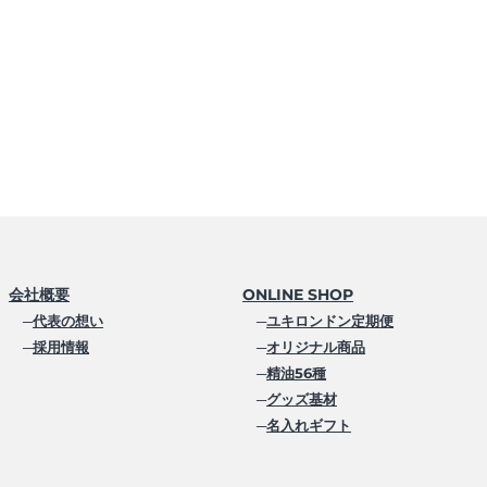
会社概要
ONLINE SHOP
─
代表の想い
─
ユキロンドン定期便
─
採用情報
─
オリジナル商品
─
精油56種
─
グッズ基材
─
名入れギフト