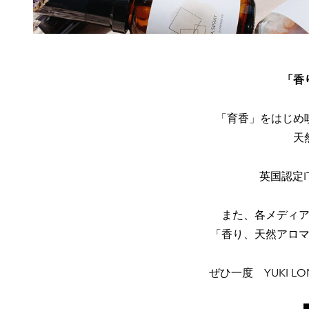
​「
「育香」をはじめ
天
英国認定
また、各メディ
「香り、天然アロ
ぜひ一度 YUKI LO