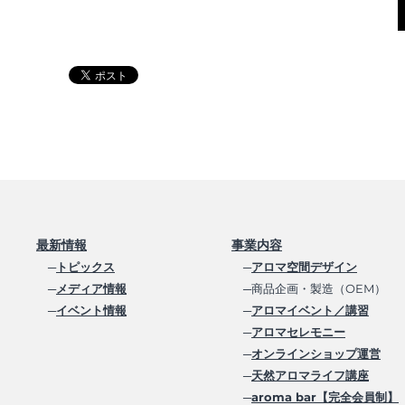
最新情報
事業内容
─
トピックス
─
アロマ空間デザイン
─
メディア情報
─商品企画・製造（OEM）
─
イベント情報
─
アロマイベント／講習
─
アロマセレモニー
─
オンラインショップ運営
─
天然アロマライフ講座
─
aroma bar【完全会員制】