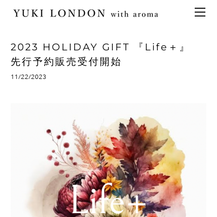
最新情報
トピックス
事業内容
メディア情報
アロマイベント／講習会
アロマ空間デザイン
2023 HOLIDAY GIFT 『Life＋』
イベント情報
天然アロマ講座
イベント
アロマ空間導入の目的・メリット
お問い合わせ
先行予約販売受付開始
aroma bar【完全会員制】
出張アロマ空間
アロマ空間無料体験お申込みフォーム
会社概要
11/22/2023
アロマセレモニー《ゲスト参加型演出》
ONLINE SHOP
代表の想い
特別なギフトセレクション
香りの定期便
オリジナル商品
アロマコラム
精油56種
グッズ基材
名入れギフト