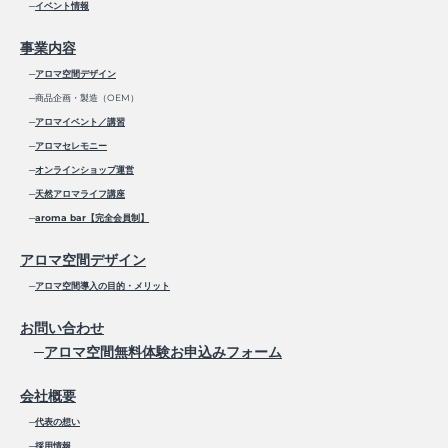
─
イベント情報
事業内容
─
アロマ空間デザイン
─商品企画・製造（OEM）
─
アロマイベント／講習
─
アロマセレモニー
─
オンラインショップ運営
─
天然アロマライフ講座
─
aroma bar【完全会員制】
アロマ空間デザイン
─
アロマ空間導入の目的・メリット
お問い合わせ
─
アロマ空間無料体験お申込みフォーム
会社概要
─
代表の想い
─
採用情報