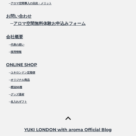
─
アロマ空間導入の目的・メリット
お問い合わせ
─
アロマ空間無料体験お申込みフォーム
会社概要
─
代表の想い
─
採用情報
ONLINE SHOP
─
ユキロンドン定期便
─
オリジナル商品
─
精油56種
─
グッズ基材
─
名入れギフト
YUKI LONDON with aroma Official Blog