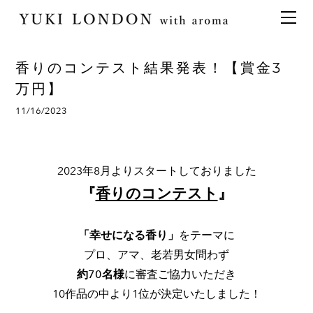
最新情報
トピックス
事業内容
メディア情報
アロマイベント／講習会
アロマ空間デザイン
香りのコンテスト結果発表！【賞金3
イベント情報
天然アロマ講座
イベント
アロマ空間導入の目的・メリット
お問い合わせ
万円】
aroma bar【完全会員制】
出張アロマ空間
アロマ空間無料体験お申込みフォーム
会社概要
11/16/2023
アロマセレモニー《ゲスト参加型演出》
ONLINE SHOP
代表の想い
特別なギフトセレクション
香りの定期便
2023年8月よりスタートしておりました
オリジナル商品
アロマコラム
『
香りのコンテスト
』
精油56種
グッズ基材
「幸せになる香り」
をテーマに
名入れギフト
プロ、アマ、老若男女問わず
約70名様
に審査ご協力いただき
10作品の中より1位が決定いたしました！