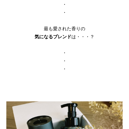
・
・
最も愛された香りの
気になるブレンド
は・・・？
・
・
・