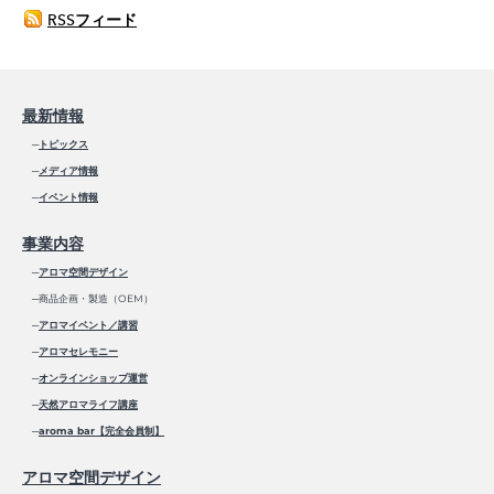
RSSフィード
最新情報
─
トピックス
─
メディア情報
─
イベント情報
事業内容
─
アロマ空間デザイン
─商品企画・製造（OEM）
─
アロマイベント／講習
─
アロマセレモニー
─
オンラインショップ運営
─
天然アロマライフ講座
─
aroma bar【完全会員制】
アロマ空間デザイン