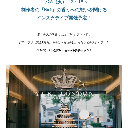
11/28（火） 12：15～
制作者の『№1』の香りへの想いを聞ける
インスタライブ開催予定！
多くの人の幸せにした『№1』ブレンドし
グランプリ【賞金3万円】を手に入れたのはいったいどのスタッフ！？
ユキロンドン公式Instagram
を要チェック！