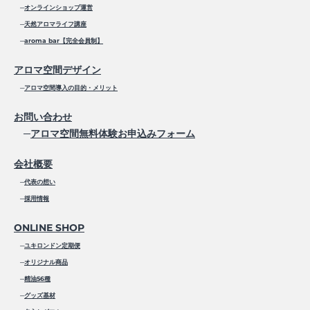
FLORAL
─
オンラインショップ運営
─
天然アロマライフ講座
HERB
─
aroma bar【完全会員制】
WOODY
アロマ空間デザイン
EXOTIC
─
アロマ空間導入の目的・メリット
RESIN
お問い合わせ
SPICE
─
アロマ空間無料体験お申込みフォーム
■香りの定期便
会社概要
■グッズ基材
─
代表の想い
GIFT BOX
─
採用情報
GOODS
ONLINE SHOP
BASE
─
ユキロンドン定期便
─
オリジナル商品
■名入れギフト
─
精油56種
■mini aroma kit
─
グッズ基材