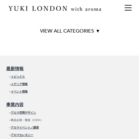
最新情報
トピックス
事業内容
メディア情報
アロマイベント／講習会
アロマ空間デザイン
イベント情報
天然アロマ講座
イベント
アロマ空間導入の目的・メリット
お問い合わせ
TOP
aroma bar【完全会員制】
出張アロマ空間
アロマ空間無料体験お申込みフォーム
会社概要
■オリジナル商品
アロマセレモニー《ゲスト参加型演出》
ONLINE SHOP
代表の想い
Aroma Spray
最新情報
Original Aroma Oil
特別なギフトセレクション
香りの定期便
─
トピックス
Aroma Balm
オリジナル商品
アロマコラム
─
メディア情報
BRANCH AVENUE
精油56種
─
イベント情報
Art series collection
グッズ基材
事業内容
■天然精油56種
名入れギフト
─
アロマ空間デザイン
─商品企画・製造（OEM）
BEST 10
─
アロマイベント／講習
CITRUS
─
アロマセレモニー