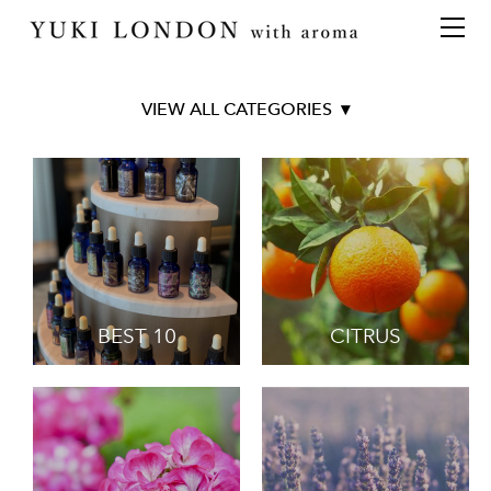
最新情報
トピックス
事業内容
メディア情報
アロマイベント／講習会
アロマ空間デザイン
イベント情報
天然アロマ講座
イベント
アロマ空間導入の目的・メリット
お問い合わせ
TOP
aroma bar【完全会員制】
出張アロマ空間
アロマ空間無料体験お申込みフォーム
会社概要
■オリジナル商品
アロマセレモニー《ゲスト参加型演出》
ONLINE SHOP
代表の想い
Aroma Spray
Original Aroma Oil
特別なギフトセレクション
香りの定期便
Aroma Balm
オリジナル商品
アロマコラム
BRANCH AVENUE
精油56種
BEST 10
CITRUS
Art series collection
グッズ基材
■天然精油56種
名入れギフト
BEST 10
CITRUS