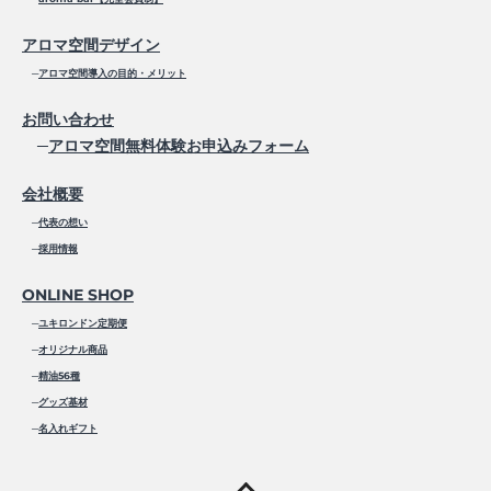
アロマ空間デザイン
─
アロマ空間導入の目的・メリット
お問い合わせ
─
アロマ空間無料体験お申込みフォーム
会社概要
─
代表の想い
─
採用情報
ONLINE SHOP
─
ユキロンドン定期便
─
オリジナル商品
─
精油56種
─
グッズ基材
─
名入れギフト