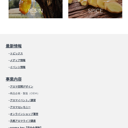
RESIN
SPICE
最新情報
─
トピックス
─
メディア情報
─
イベント情報
事業内容
─
アロマ空間デザイン
─商品企画・製造（OEM）
─
アロマイベント／講習
─
アロマセレモニー
─
オンラインショップ運営
─
天然アロマライフ講座
─
aroma bar【完全会員制】