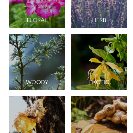
FLORAL
HERB
FLORAL
HERB
WOODY
EXOTIC
RESIN
SPICE
■香りの定期便
■グッズ基材
WOODY
EXOTIC
GIFT BOX
GOODS
BASE
■名入れギフト
■mini aroma kit