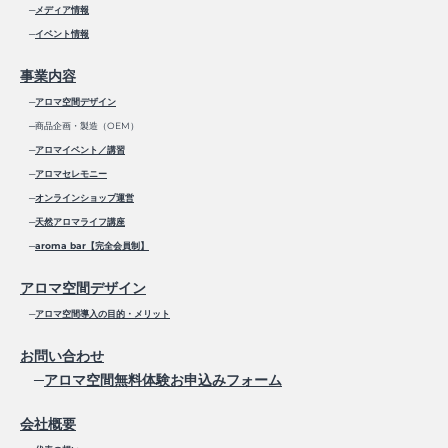
─
メディア情報
─
イベント情報
事業内容
─
アロマ空間デザイン
─商品企画・製造（OEM）
─
アロマイベント／講習
─
アロマセレモニー
─
オンラインショップ運営
─
天然アロマライフ講座
─
aroma bar【完全会員制】
アロマ空間デザイン
─
アロマ空間導入の目的・メリット
お問い合わせ
─
アロマ空間無料体験お申込みフォーム
会社概要