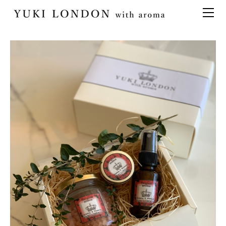
最新情報
トピックス
事業内容
メディア情報
アロマイベント／講習会
アロマ空間デザイン
イベント情報
天然アロマ講座
イベント
アロマ空間導入の目的・メリット
お問い合わせ
aroma bar【完全会員制】
出張アロマ空間
アロマ空間無料体験お申込みフォーム
会社概要
アロマセレモニー《ゲスト参加型演出》
ONLINE SHOP
代表の想い
特別なギフトセレクション
香りの定期便
オリジナル商品
アロマコラム
精油56種
グッズ基材
名入れギフト