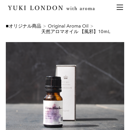
最新情報
トピックス
事業内容
メディア情報
アロマイベント／講習会
アロマ空間デザイン
■オリジナル商品
>
Original Aroma Oil
>
天然アロマオイル 【風邪】10ｍL
イベント情報
天然アロマ講座
イベント
アロマ空間導入の目的・メリット
お問い合わせ
aroma bar【完全会員制】
出張アロマ空間
アロマ空間無料体験お申込みフォーム
会社概要
アロマセレモニー《ゲスト参加型演出》
ONLINE SHOP
代表の想い
特別なギフトセレクション
香りの定期便
オリジナル商品
アロマコラム
精油56種
グッズ基材
名入れギフト