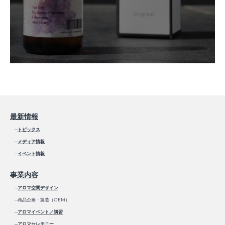
最新情報
─
トピックス
─
メディア情報
─
イベント情報
事業内容
─
アロマ空間デザイン
─商品企画・製造（OEM）
─
アロマイベント／講習
─
アロマセレモニー