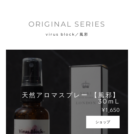
ORIGINAL SERIES
virus block／風邪
天然アロマスプレー 【風邪】
30ｍL
¥1,650
ショップ