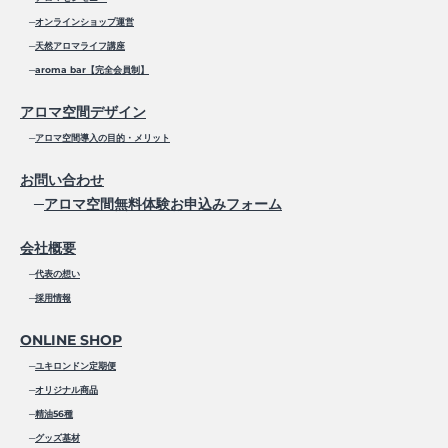
─
オンラインショップ運営
─
天然アロマライフ講座
─
aroma bar【完全会員制】
アロマ空間デザイン
─
アロマ空間導入の目的・メリット
お問い合わせ
─
アロマ空間無料体験お申込みフォーム
会社概要
─
代表の想い
─
採用情報
ONLINE SHOP
─
ユキロンドン定期便
─
オリジナル商品
─
精油56種
─
グッズ基材