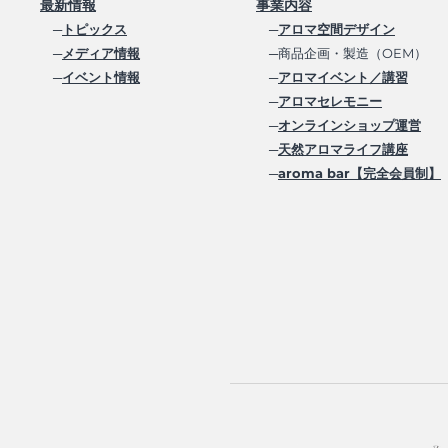
最新情報
事業内容
─
トピックス
─
アロマ空間デザイン
─
メディア情報
─商品企画・製造（OEM）
─
イベント情報
─
アロマイベント／講習
─
アロマセレモニー
─
オンラインショップ運営
─
天然アロマライフ講座
─
aroma bar【完全会員制】