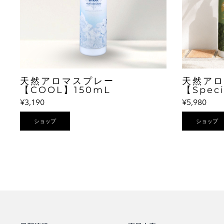
天然アロマスプレー
天然アロ
【COOL】150mL
【Speci
¥3,190
¥5,980
ショップ
ショップ