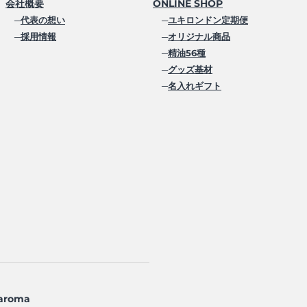
会社概要
ONLINE SHOP
─
代表の想い
─
ユキロンドン定期便
─
採用情報
─
オリジナル商品
─
精油56種
─
グッズ基材
─
名入れギフト
aroma