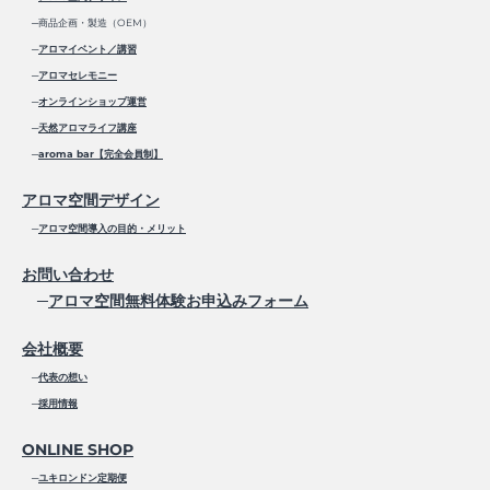
─商品企画・製造（OEM）
─
アロマイベント／講習
─
アロマセレモニー
─
オンラインショップ運営
─
天然アロマライフ講座
─
aroma bar【完全会員制】
アロマ空間デザイン
─
アロマ空間導入の目的・メリット
お問い合わせ
─
アロマ空間無料体験お申込みフォーム
会社概要
─
代表の想い
─
採用情報
ONLINE SHOP
─
ユキロンドン定期便