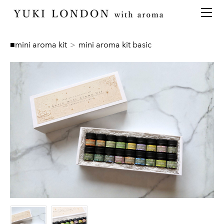
最新情報
トピックス
事業内容
メディア情報
アロマイベント／講習会
アロマ空間デザイン
■mini aroma kit
>
mini aroma kit basic
イベント情報
天然アロマ講座
イベント
アロマ空間導入の目的・メリット
お問い合わせ
aroma bar【完全会員制】
出張アロマ空間
アロマ空間無料体験お申込みフォーム
会社概要
アロマセレモニー《ゲスト参加型演出》
ONLINE SHOP
代表の想い
特別なギフトセレクション
香りの定期便
オリジナル商品
アロマコラム
精油56種
グッズ基材
名入れギフト