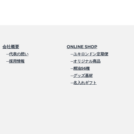
会社概要
ONLINE SHOP
─
代表の想い
─
ユキロンドン定期便
─
採用情報
─
オリジナル商品
─
精油56種
─
グッズ基材
─
名入れギフト