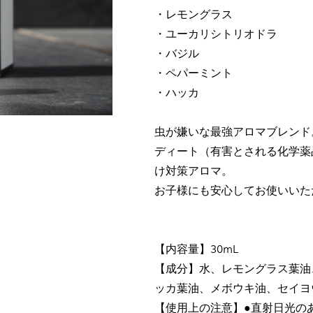
・レモングラス
・ユーカリシトリオドラ
・バジル
・ペパーミント
・ハッカ
虫が嫌いな最強アロマブレンド
ディート（有害とされる化学薬
け対策アロマ。
お子様にも安心してお使いいた
【内容量】30mL
【成分】水、レモングラス葉油
ッカ葉油、メボウキ油、セイヨ
【使用上の注意】●直射日光の