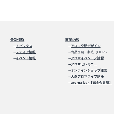
最新情報
事業内容
─
トピックス
─
アロマ空間デザイン
─
メディア情報
─商品企画・製造（OEM）
─
イベント情報
─
アロマイベント／講習
─
アロマセレモニー
─
オンラインショップ運営
─
天然アロマライフ講座
─
aroma bar【完全会員制】