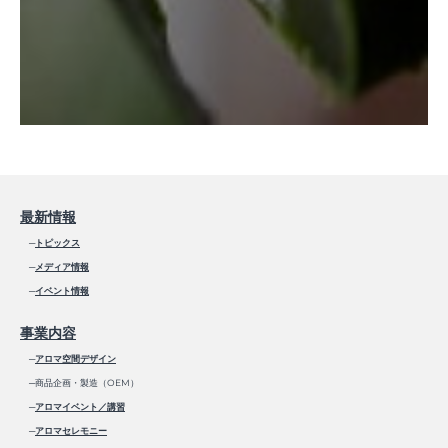
最新情報
─
トピックス
─
メディア情報
─
イベント情報
事業内容
─
アロマ空間デザイン
─商品企画・製造（OEM）
─
アロマイベント／講習
─
アロマセレモニー