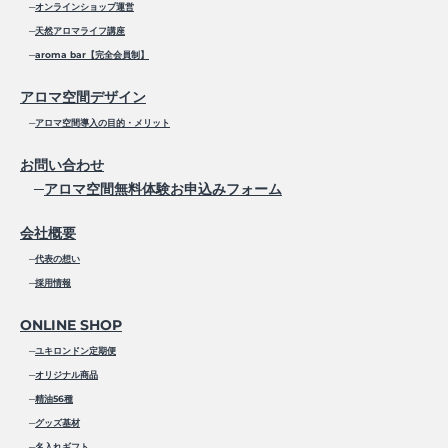
─
オンラインショップ運営
─
天然アロマライフ講座
─
aroma bar【完全会員制】
アロマ空間デザイン
─
アロマ空間導入の目的・メリット
お問い合わせ
─
アロマ空間無料体験お申込みフォーム
会社概要
─
代表の想い
─
採用情報
ONLINE SHOP
─
ユキロンドン定期便
─
オリジナル商品
─
精油56種
─
グッズ基材
─
名入れギフト