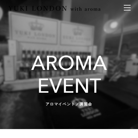
最新情報
トピックス
事業内容
メディア情報
アロマイベント／講習会
イベント情報
天然アロマ講座
イベント
aroma bar【完全会員制】
出張アロマ空間
AROMA
アロマセレモニー《ゲスト参加型演出》
アロマ空間デザイン
アロマ空間導入の目的・メリット
お問い合わせ
EVENT
アロマ空間無料体験お申込みフォーム
会社概要
ONLINE SHOP
代表の想い
特別なギフトセレクション
香りの定期便
アロマイベント／講習会
オリジナル商品
アロマコラム
精油56種
グッズ基材