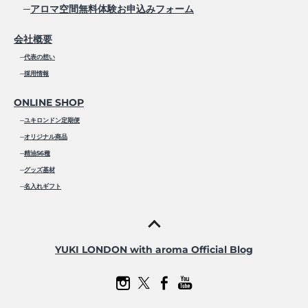
─
アロマ空間無料体験お申込みフォーム
会社概要
─
代表の想い
─
採用情報
ONLINE SHOP
─
ユキロンドン定期便
─
オリジナル商品
─
精油56種
─
グッズ基材
─
名入れギフト
YUKI LONDON with aroma Official Blog