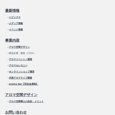
最新情報
─
トピックス
─
メディア情報
─
イベント情報
事業内容
─
アロマ空間デザイン
─商品企画・製造（OEM）
─
アロマイベント／講習
─
アロマセレモニー
─
オンラインショップ運営
─
天然アロマライフ講座
─
aroma bar【完全会員制】
アロマ空間デザイン
─
アロマ空間導入の目的・メリット
お問い合わせ