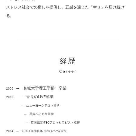
ストレス社会での癒しを提供し、五感を通じた「幸せ」を届け続け
る。
​​経歴
Career
─ 名城大学理工学部 卒業
2005
─ 香りのLIVE卒業
2010
─ ニューヨークアロマ留学
─ 英国へアロマ留学
─ 英国認定ITECアロマセラピスト取得
2014 ─ YUKI LONDON with aroma 設立