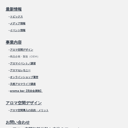
最新情報
─
トピックス
─
メディア情報
─
イベント情報
事業内容
─
アロマ空間デザイン
─商品企画・製造（OEM）
─
アロマイベント／講習
─
アロマセレモニー
─
オンラインショップ運営
─
天然アロマライフ講座
─
aroma bar【完全会員制】
アロマ空間デザイン
─
アロマ空間導入の目的・メリット
お問い合わせ