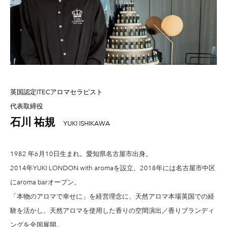
英国認定ITECアロマセラピスト
代表取締役
石川 祐規
YUKI ISHIKAWA
1982 年6月10日生まれ。愛知県名古屋市出身。
2014年YUKI LONDON with aromaを設立、2018年には名古屋市中区
にaroma barオープン。
「本物のアロマで幸せに」を経営理念に、天然アロマ本場英国での経
験を活かし、天然アロマを使用した香りの空間演出／香りブランディ
ングを全国展開。