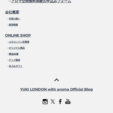
─
アロマ空間無料体験お申込みフォーム
会社概要
─
代表の想い
─
採用情報
ONLINE SHOP
─
ユキロンドン定期便
─
オリジナル商品
─
精油56種
─
グッズ基材
─
名入れギフト
YUKI LONDON with aroma Official Blog