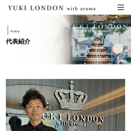
最新情報
トピックス
事業内容
メディア情報
アロマイベント／講習会
アロマ空間デザイン
│
Profile
イベント情報
天然アロマ講座
イベント
アロマ空間導入の目的・メリット
お問い合わせ
代表紹介
aroma bar【完全会員制】
出張アロマ空間
アロマ空間無料体験お申込みフォーム
会社概要
アロマセレモニー《ゲスト参加型演出》
代表の想い
ONLINE SHOP
特別なギフトセレクション
香りの定期便
オリジナル商品
アロマコラム
精油56種
グッズ基材
名入れギフト