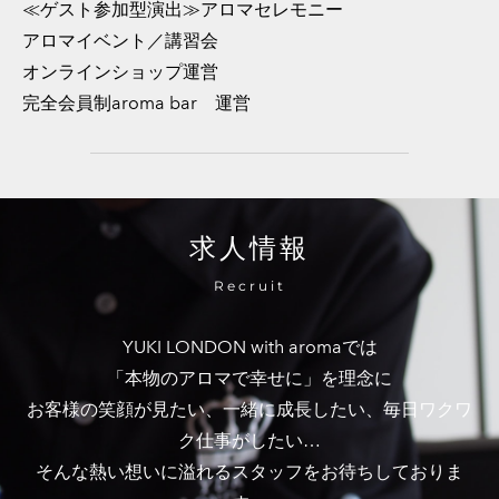
≪ゲスト参加型演出≫アロマセレモニー
アロマイベント／講習会
オンラインショップ運営
完全会員制aroma bar 運営
求人情報
Recruit
YUKI LONDON with aromaでは
「本物のアロマで幸せに」を理念に
お客様の笑顔が見たい、一緒に成長したい、毎日ワクワ
ク仕事がしたい…​
そんな熱い想いに溢れるスタッフをお待ちしておりま