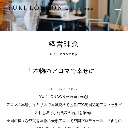
最新情報
トピックス
事業内容
メディア情報
アロマイベント／講習会
アロマ空間デザイン
イベント情報
天然アロマ講座
イベント
アロマ空間導入の目的・メリット
お問い合わせ
経営理念
aroma bar【完全会員制】
出張アロマ空間
アロマ空間無料体験お申込みフォーム
会社概要
アロマセレモニー《ゲスト参加型演出》
Philosophy
ONLINE SHOP
代表の想い
特別なギフトセレクション
香りの定期便
「 本物のアロマで幸せに 」
オリジナル商品
アロマコラム
精油56種
ユキ ロンドン ウィズ アロマ
グッズ基材
YUKI LONDON with aromaは
名入れギフト
アロマの本場、イギリスで​国際資格であるITEC英国認定アロマセラピ
ストを取得した​代表の石川を筆頭に
全国の様々な空間を本物の天然アロマで空間プロデュース、『香りの