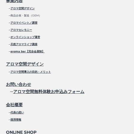
事業内容
─
アロマ空間デザイン
─商品企画・製造（OEM）
─
アロマイベント／講習
─
アロマセレモニー
─
オンラインショップ運営
─
天然アロマライフ講座
─
aroma bar【完全会員制】
アロマ空間デザイン
─
アロマ空間導入の目的・メリット
お問い合わせ
─
アロマ空間無料体験お申込みフォーム
会社概要
─
代表の想い
─
採用情報
ONLINE SHOP