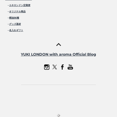
─
ユキロンドン定期便
─
オリジナル商品
─
精油56種
─
グッズ基材
─
名入れギフト
YUKI LONDON with aroma Official Blog