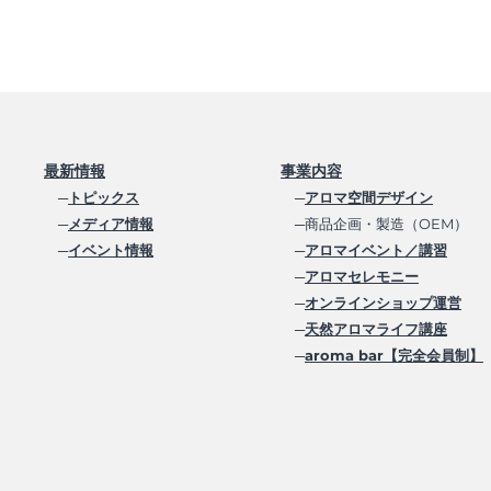
最新情報
事業内容
─
トピックス
─
アロマ空間デザイン
─
メディア情報
─商品企画・製造（OEM）
─
イベント情報
─
アロマイベント／講習
─
アロマセレモニー
─
オンラインショップ運営
─
天然アロマライフ講座
─
aroma bar【完全会員制】