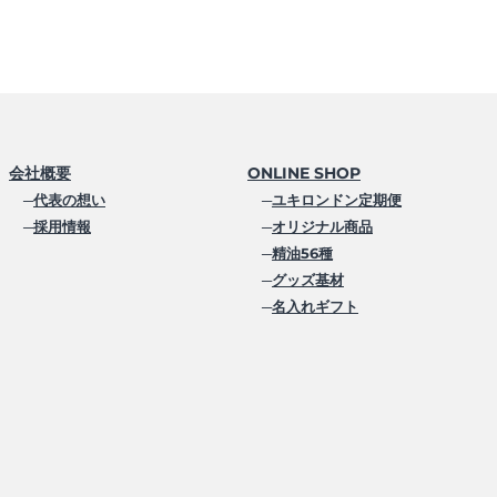
会社概要
ONLINE SHOP
─
代表の想い
─
ユキロンドン定期便
─
採用情報
─
オリジナル商品
─
精油56種
─
グッズ基材
─
名入れギフト