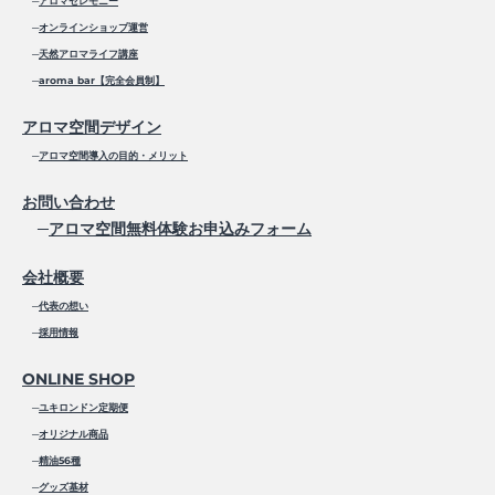
─
アロマセレモニー
─
オンラインショップ運営
─
天然アロマライフ講座
─
aroma bar【完全会員制】
アロマ空間デザイン
─
アロマ空間導入の目的・メリット
お問い合わせ
─
アロマ空間無料体験お申込みフォーム
会社概要
─
代表の想い
─
採用情報
ONLINE SHOP
─
ユキロンドン定期便
─
オリジナル商品
─
精油56種
─
グッズ基材