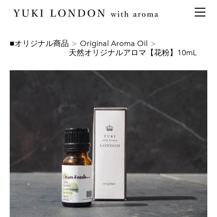
最新情報
トピックス
事業内容
メディア情報
アロマイベント／講習会
アロマ空間デザイン
■オリジナル商品
>
Original Aroma Oil
>
天然オリジナルアロマ【花粉】10mL
イベント情報
天然アロマ講座
イベント
アロマ空間導入の目的・メリット
お問い合わせ
aroma bar【完全会員制】
出張アロマ空間
アロマ空間無料体験お申込みフォーム
会社概要
アロマセレモニー《ゲスト参加型演出》
ONLINE SHOP
代表の想い
特別なギフトセレクション
香りの定期便
オリジナル商品
アロマコラム
精油56種
グッズ基材
名入れギフト