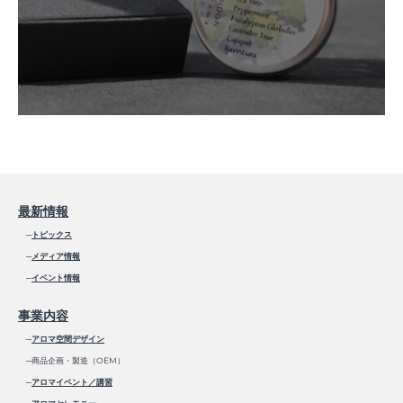
最新情報
─
トピックス
─
メディア情報
─
イベント情報
事業内容
─
アロマ空間デザイン
─商品企画・製造（OEM）
─
アロマイベント／講習