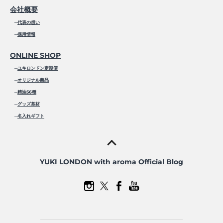
会社概要
─
代表の想い
─
採用情報
ONLINE SHOP
─
ユキロンドン定期便
─
オリジナル商品
─
精油56種
─
グッズ基材
─
名入れギフト
YUKI LONDON with aroma Official Blog