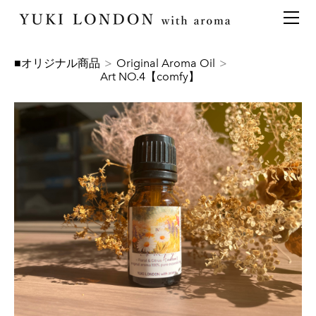
最新情報
トピックス
事業内容
メディア情報
アロマイベント／講習会
アロマ空間デザイン
■オリジナル商品
>
Original Aroma Oil
>
Art NO.4【comfy】
イベント情報
天然アロマ講座
イベント
アロマ空間導入の目的・メリット
お問い合わせ
aroma bar【完全会員制】
出張アロマ空間
アロマ空間無料体験お申込みフォーム
会社概要
アロマセレモニー《ゲスト参加型演出》
ONLINE SHOP
代表の想い
特別なギフトセレクション
香りの定期便
オリジナル商品
アロマコラム
精油56種
グッズ基材
名入れギフト