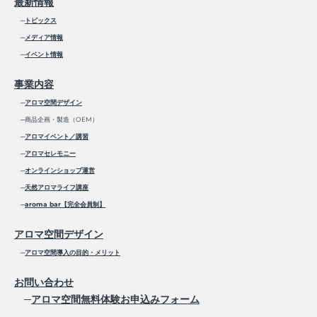
最新情報
─
トピックス
─
メディア情報
─
イベント情報
事業内容
─
アロマ空間デザイン
─商品企画・製造（OEM）
─
アロマイベント／講習
─
アロマセレモニー
─
オンラインショップ運営
─
天然アロマライフ講座
─
aroma bar【完全会員制】
アロマ空間デザイン
─
アロマ空間導入の目的・メリット
お問い合わせ
─
アロマ空間無料体験お申込みフォーム