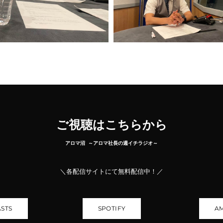
ご視聴はこちらから
アロマ沼 ～アロマ社長の週イチラジオ～
＼各配信サイトにて無料配信中！／
STS
SPOTIFY
A