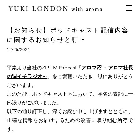
最新情報
トピックス
事業内容
メディア情報
アロマイベント／講習会
アロマ空間デザイン
【お知らせ】ポッドキャスト配信内容
イベント情報
天然アロマ講座
イベント
アロマ空間導入の目的・メリット
お問い合わせ
に関するお知らせと訂正
aroma bar【完全会員制】
出張アロマ空間
アロマ空間無料体験お申込みフォーム
会社概要
12/25/2024
アロマセレモニー《ゲスト参加型演出》
ONLINE SHOP
代表の想い
平素より当社のZIP-FM Podcast「
アロマ沼 ～アロマ社長
特別なギフトセレクション
香りの定期便
の週イチラジオ～
」をご愛聴いただき、誠にありがとう
オリジナル商品
アロマコラム
ございます。
精油56種
このたび、ポッドキャスト内において、学名の表記に一
部誤りがございました。
グッズ基材
以下の通り訂正し、深くお詫び申し上げますとともに、
名入れギフト
正確な情報をお届けするための改善に取り組む所存で
す。