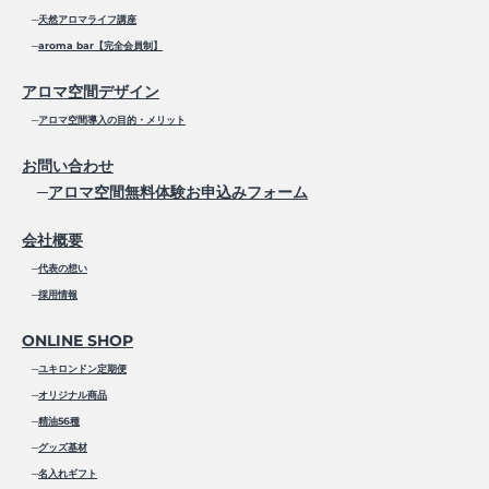
─
天然アロマライフ講座
─
aroma bar【完全会員制】
アロマ空間デザイン
─
アロマ空間導入の目的・メリット
お問い合わせ
─
アロマ空間無料体験お申込みフォーム
会社概要
─
代表の想い
─
採用情報
ONLINE SHOP
─
ユキロンドン定期便
─
オリジナル商品
─
精油56種
─
グッズ基材
─
名入れギフト