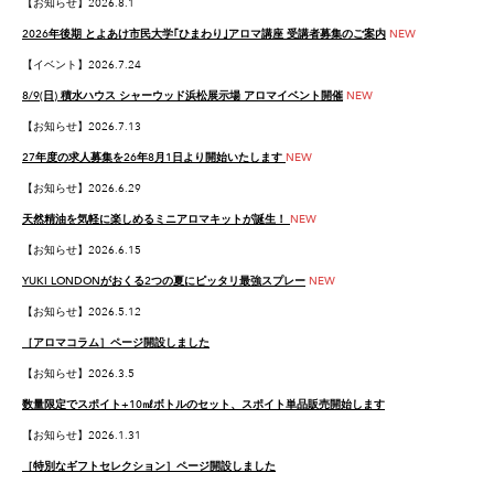
【お知らせ】2026.8.1
2026年後期 とよあけ市民大学｢
ひまわり
｣アロマ講座 受講者募集のご案内
NEW
【イベント】2026.7.24
8/9(日) 積水ハウス シャーウッド浜松展示場 アロマイベント開催
NEW
【お知らせ】2026.7.13
27年度の求人募集を26年8月1日より開始いたします
NEW
【お知らせ】2026.6.29
天然精油を気軽に楽しめるミニアロマキットが誕生！
NEW
【お知らせ】2026.6.15
YUKI LONDONがおくる2つの夏にピッタリ最強スプレー
NEW
【お知らせ】2026.5.12
［アロマコラム］ページ開設しました
【お知らせ】2026.3.5
数量限定でスポイト+10㎖ボトルのセット、スポイト単品販売開始します
【お知らせ】2026.1.31
［特別なギフトセレクション］ページ開設しました