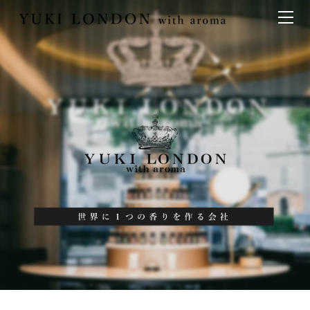
最新情報
トピックス
事業内容
メディア情報
アロマイベント／講習会
アロマ空間デザイン
イベント情報
天然アロマ講座
イベント
アロマ空間導入の目的・メリット
お問い合わせ
aroma bar【完全会員制】
出張アロマ空間
アロマ空間無料体験お申込みフォーム
会社概要
アロマセレモニー《ゲスト参加型演出》
ONLINE SHOP
代表の想い
特別なギフトセレクション
香りの定期便
オリジナル商品
アロマコラム
精油56種
グッズ基材
名入れギフト