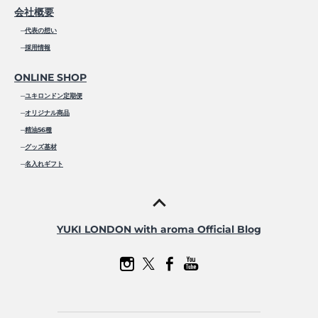
会社概要
─
代表の想い
─
採用情報
ONLINE SHOP
─
ユキロンドン定期便
─
オリジナル商品
─
精油56種
─
グッズ基材
─
名入れギフト
YUKI LONDON with aroma Official Blog