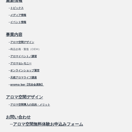
最新情報
─
トピックス
─
メディア情報
─
イベント情報
事業内容
─
アロマ空間デザイン
─商品企画・製造（OEM）
─
アロマイベント／講習
─
アロマセレモニー
─
オンラインショップ運営
─
天然アロマライフ講座
─
aroma bar【完全会員制】
アロマ空間デザイン
─
アロマ空間導入の目的・メリット
お問い合わせ
─
アロマ空間無料体験お申込みフォーム