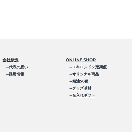
会社概要
ONLINE SHOP
─
代表の想い
─
ユキロンドン定期便
─
採用情報
─
オリジナル商品
─
精油56種
─
グッズ基材
─
名入れギフト