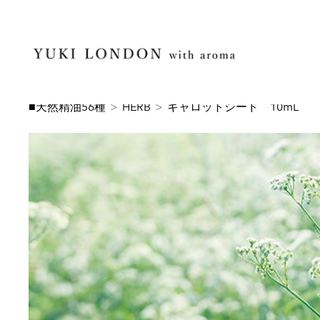
■天然精油56種
>
HERB
>
キャロットシード 10mL