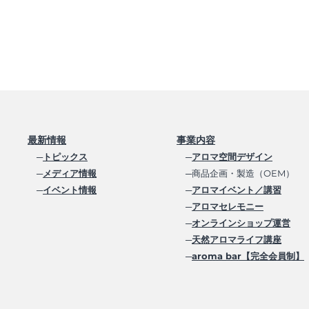
最新情報
事業内容
─
トピックス
─
アロマ空間デザイン
─
メディア情報
─商品企画・製造（OEM）
─
イベント情報
─
アロマイベント／講習
─
アロマセレモニー
─
オンラインショップ運営
─
天然アロマライフ講座
─
aroma bar【完全会員制】