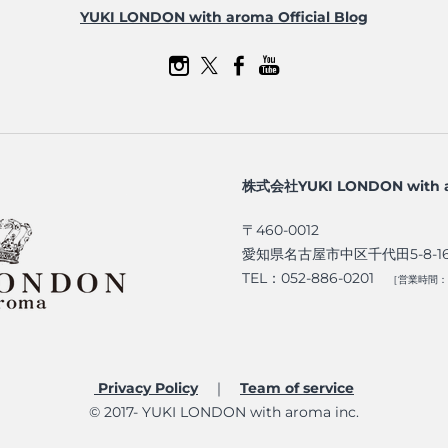
YUKI LONDON with aroma Official Blog
株式会社YUKI LONDON with 
〒460-0012
愛知県名古屋市中区千代田5-8-1
TEL：052-886-0201
［営業時間：9
Privacy Policy
｜
Team of service​
© 2017- YUKI LONDON with aroma inc.