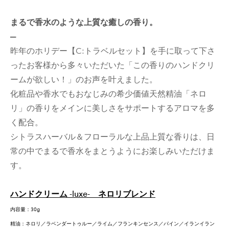
まるで香水のような上質な癒しの香り。
─
​昨年のホリデー【C:トラベルセット】を手に取って下さ
ったお客様から多々いただいた「この香りのハンドクリ
ームが欲しい！」のお声を叶えました。
​化粧品や香水でもおなじみの希少価値天然精油「ネロ
リ」の香りをメインに美しさをサポートするアロマを多
く配合。
シトラスハーバル＆フローラルな上品上質な香りは、日
常の中でまるで香水をまとうようにお楽しみいただけま
す。
ハンドクリーム -luxe- ネロリブレンド
内容量：30g
精油：ネロリ／ラベンダートゥルー／ライム／フランキンセンス／パイン／イランイラン