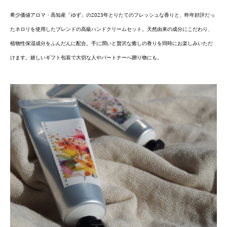
希少価値アロマ・高知産「ゆず」の2023年とりたてのフレッシュな香りと、昨年好評だっ
たネロリを使用したブレンドの高級ハンドクリームセット。天然由来の成分にこだわり、
植物性保湿成分をふんだんに配合。手に潤いと贅沢な癒しの香りを同時にお楽しみいただ
けます。嬉しいギフト包装で大切な人やパートナーへ贈り物にも。