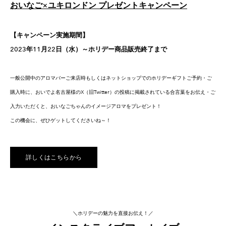
おいなご×ユキロンドン プレゼントキャンペーン
【キャンペーン実施期間】
2023年11月22日（水）～ホリデー商品販売終了まで
一般公開中のアロマバーご来店時もしくはネットショップでのホリデーギフトご予約・ご
購入時に、​おいでよ名古屋様のX（旧Twitter）の投稿に掲載されている合言葉をお伝え・ご
入力いただくと、おいなごちゃんのイメージアロマをプレゼント！
この機会に、ぜひゲットしてくださいね～！
詳しくはこちらから
＼ホリデーの魅力を直接お伝え！／