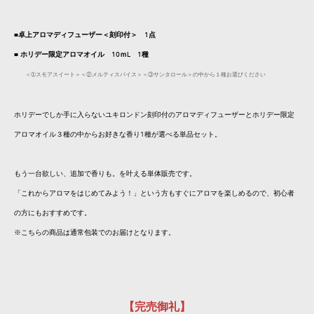
■卓上アロマディフューザー＜刻印付＞ 1点
■ ホリデー限定アロマオイル 10ｍL 1種
＜➀スモアスイート＞＜②メルティスパイス＞＜③サンタロール＞の中から１種お選びください
ホリデーでしか手に入らないユキロンドン刻印付のアロマディフューザーとホリデー限定
アロマオイル３種の中からお好きな香り1種が選べる単品セット。
もう一台欲しい、追加で香りも。を叶える単体販売です。
「これからアロマをはじめてみよう！」という方もすぐにアロマを楽しめるので、初心者
の方にもおすすめです。
※こちらの商品は通常包装でのお届けとなります。
【完売御礼】