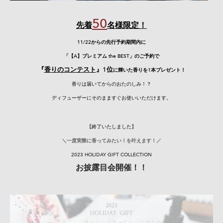
50
先着
名様限定！
11/22からの先行予約期間内に
「【A】プレミアム the BEST」のご予約で
『
香りのコンテスト
』1位
に輝いた香りを1本プレゼント！
香りは届いてからのおたのしみ！？
ディフューザーにそのまますぐお使いいただけます。
【終了いたしました】
＼一度実際に香ってみたい！を叶えます！／
2023 HOLIDAY GIFT COLLECTION
​お披露目会開催！！