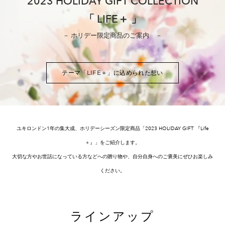
2023 HOLIDAY GIFT COLLECTION
「 LIFE＋ 」
－ ホリデー限定商品のご案内 －
テーマ「LIFE＋」に込められた想い
ユキロンドン1年の集大成、ホリデーシーズン限定商品「2023 HOLIDAY GIFT 『Life
＋』」をご紹介します。
​大切な方やお世話になっている方などへの贈り物や、自分自身へのご褒美にぜひお楽しみ
ください。
ラインアップ