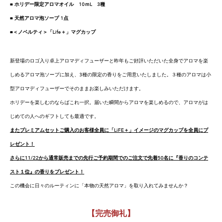
■ ホリデー限定アロマオイル 10ｍL 3種
​■ 天然アロマ泡ソープ 1点​
■＜ノベルティ＞「Life＋」マグカップ
新登場のロゴ入り卓上アロマディフューザーと昨年もご好評いただいた全身でアロマを楽
しめるアロマ泡ソープに加え、3種の限定の香りをご用意いたしました。３種のアロマは小
型アロマディフューザーでそのままお楽しみいただけます。
ホリデーを楽しむのならばこれ一択。届いた瞬間からアロマを楽しめるので、アロマがは
じめての人へのギフトしても最適です。
またプレミアムセットご購入のお客様全員に「LiFE＋」イメージのマグカップを全員にプ
レゼント！
さらに11/22から通常販売までの先行ご予約期間でのご注文で先着50名に『香りのコンテ
スト１位』の香りをプレゼント！
この機会に日々のルーティンに「本物の天然アロマ」を取り入れてみませんか？
【完売御礼】