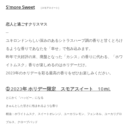
S'more Sweet
［スモアスイート］
恋人と過ごすクリスマス
─
ユキロンドンらしい深みのあるシトラスハーブ調の香りと甘くとろけ
るような香りであなたを「幸せ」で包み込みます。
昨年で大好評の末、廃盤となった「カシス」の香りに代わる、「ホワ
イトムスク」香りが楽しめるのはホリデーだけ。
2023年のホリデーを彩る最高の香りをぜひお楽しみください。
➀ 2023年 ホリデー限定 スモアスイート 10ｍL
とにかく「ハッピー」になる
きゅんとした甘さに包まれるような香り
精油：ホワイトムスク、スイートオレンジ、ユーカリレモン、フェンネル、ユーカリグロ
ブルス、クローブバッド