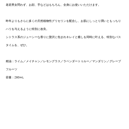
老若男女問わず、お顔、手などはもちろん、全身にお使いいただけます。
昨年よりもさらに多くの天然植物性グリセリンを配合し、お肌にしっとり潤いともっちり
ハリを与えるように特別に改良。
シトラス系のジューシーな香りに贅沢に包まれキレイと癒しを同時に叶える、特別なバス
タイムを、ぜひ。
精油：ライム／メイチャン／レモングラス／ラベンダートゥルー／マンダリン／グレープ
フルーツ
容量：280mL