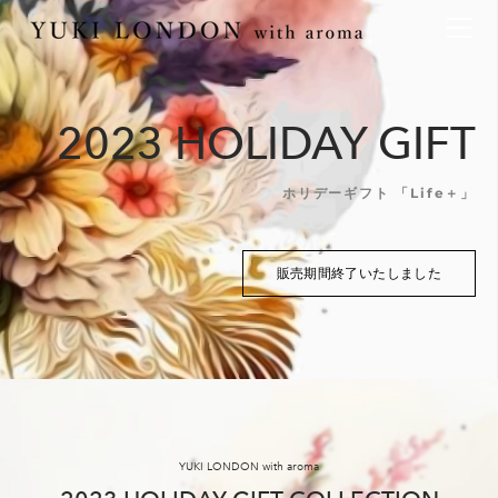
最新情報
トピックス
事業内容
メディア情報
アロマイベント／講習会
アロマ空間デザイン
2023 HOLIDAY GIFT
イベント情報
天然アロマ講座
イベント
アロマ空間導入の目的・メリット
お問い合わせ
aroma bar【完全会員制】
出張アロマ空間
アロマ空間無料体験お申込みフォーム
会社概要
ホリデーギフト 「Life＋」
アロマセレモニー《ゲスト参加型演出》
ONLINE SHOP
代表の想い
特別なギフトセレクション
香りの定期便
販売期間終了いたしました
オリジナル商品
アロマコラム
精油56種
グッズ基材
名入れギフト
YUKI LONDON with aroma