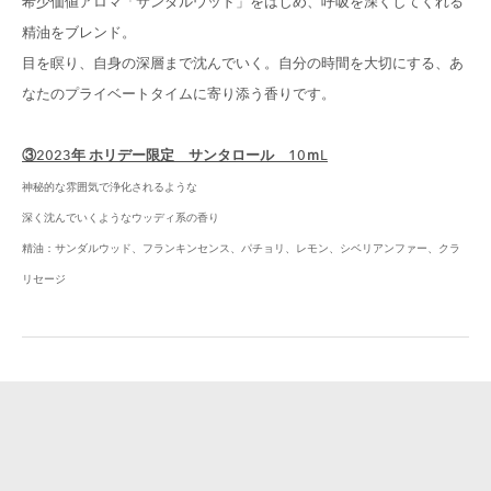
希少価値アロマ「サンダルウッド」をはじめ、呼吸を深くしてくれる
精油をブレンド。
目を瞑り、自身の深層まで沈んでいく。自分の時間を大切にする、あ
なたのプライベートタイムに寄り添う香りです。
③2023年 ホリデー限定 サンタロール 10ｍL
神秘的な雰囲気で浄化されるような
深く沈んでいくようなウッディ系の香り
精油：サンダルウッド、フランキンセンス、パチョリ、レモン、シベリアンファー、クラ
リセージ