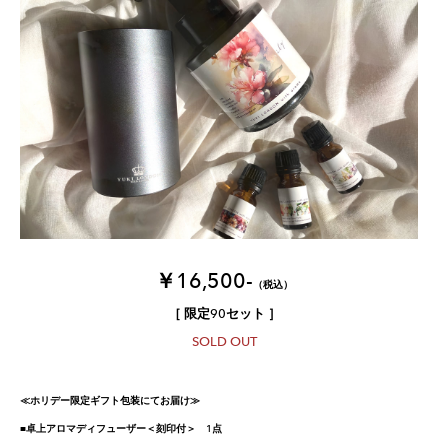
￥16,500-
（税込）
​［ 限定90セット ］
SOLD OUT
≪ホリデー限定ギフト包装にてお届け≫
■卓上アロマディフューザー＜刻印付＞ 1点