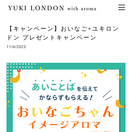
最新情報
トピックス
事業内容
メディア情報
アロマイベント／講習会
アロマ空間デザイン
【キャンペーン】おいなご×ユキロン
イベント情報
天然アロマ講座
イベント
アロマ空間導入の目的・メリット
お問い合わせ
ドン プレゼントキャンペーン
aroma bar【完全会員制】
出張アロマ空間
アロマ空間無料体験お申込みフォーム
会社概要
11/6/2023
アロマセレモニー《ゲスト参加型演出》
ONLINE SHOP
代表の想い
特別なギフトセレクション
香りの定期便
オリジナル商品
アロマコラム
精油56種
グッズ基材
名入れギフト