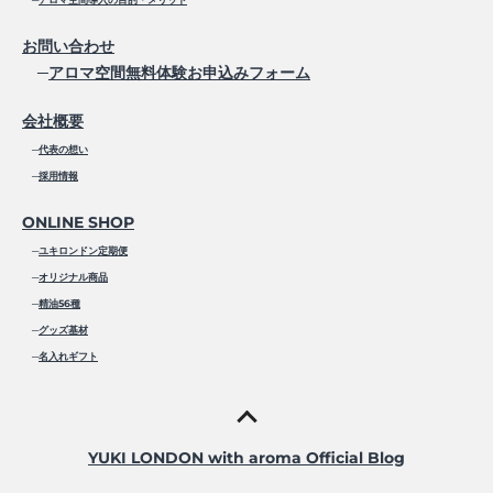
お問い合わせ
─
アロマ空間無料体験お申込みフォーム
会社概要
─
代表の想い
─
採用情報
ONLINE SHOP
─
ユキロンドン定期便
─
オリジナル商品
─
精油56種
─
グッズ基材
─
名入れギフト
YUKI LONDON with aroma Official Blog