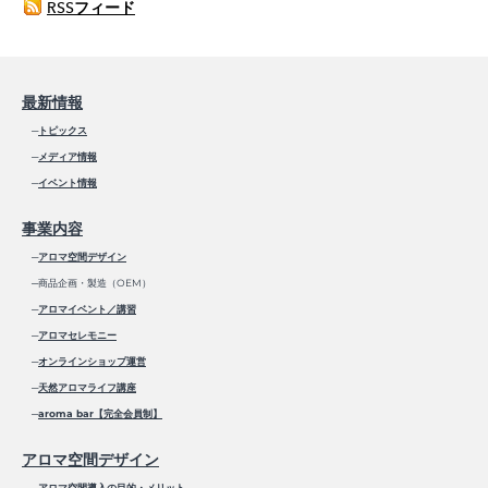
RSSフィード
最新情報
─
トピックス
─
メディア情報
─
イベント情報
事業内容
─
アロマ空間デザイン
─商品企画・製造（OEM）
─
アロマイベント／講習
─
アロマセレモニー
─
オンラインショップ運営
─
天然アロマライフ講座
─
aroma bar【完全会員制】
アロマ空間デザイン
─
アロマ空間導入の目的・メリット