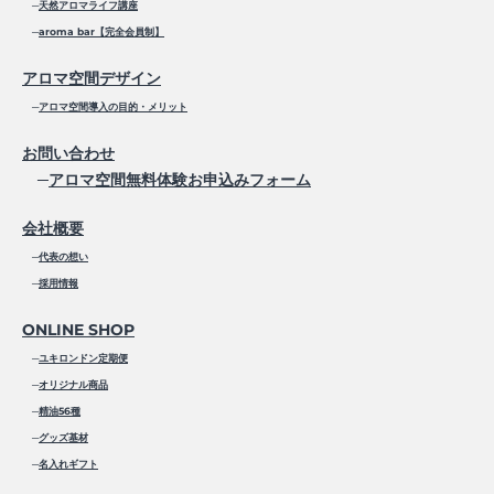
─
天然アロマライフ講座
─
aroma bar【完全会員制】
アロマ空間デザイン
─
アロマ空間導入の目的・メリット
お問い合わせ
─
アロマ空間無料体験お申込みフォーム
会社概要
─
代表の想い
─
採用情報
ONLINE SHOP
─
ユキロンドン定期便
─
オリジナル商品
─
精油56種
─
グッズ基材
─
名入れギフト