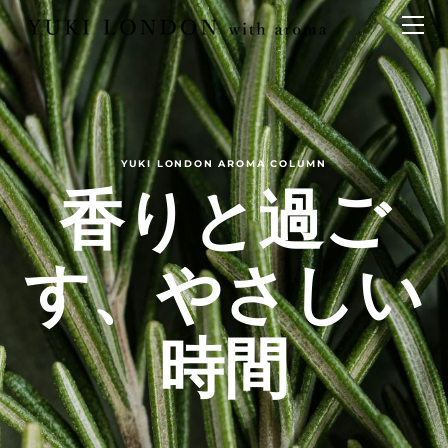
最新情報
トピックス
事業内容
メディア情報
アロマイベント／講習会
アロマ空間デザイン
イベント情報
天然アロマ講座
イベント
アロマ空間導入の目的・メリット
お問い合わせ
aroma bar【完全会員制】
出張アロマ空間
アロマ空間無料体験お申込みフォーム
会社概要
YUKI LONDON AROMA COLUMN
アロマセレモニー《ゲスト参加型演出》
香りと過ご
ONLINE SHOP
代表の想い
特別なギフトセレクション
香りの定期便
オリジナル商品
アロマコラム
す、やさしい
精油56種
グッズ基材
時間
名入れギフト