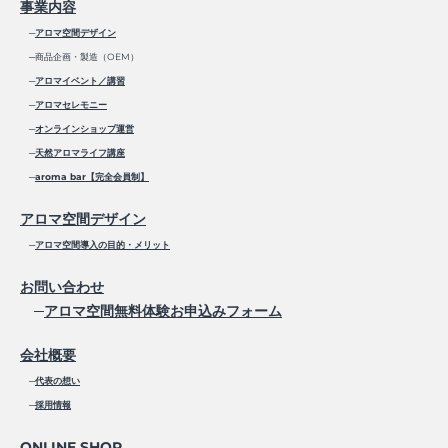
事業内容
─
アロマ空間デザイン
─商品企画・製造（OEM）
─
アロマイベント／講習
─
アロマセレモニー
─
オンラインショップ運営
─
天然アロマライフ講座
─
aroma bar【完全会員制】
アロマ空間デザイン
─
アロマ空間導入の目的・メリット
お問い合わせ
─
アロマ空間無料体験お申込みフォーム
会社概要
─
代表の想い
─
採用情報
ONLINE SHOP