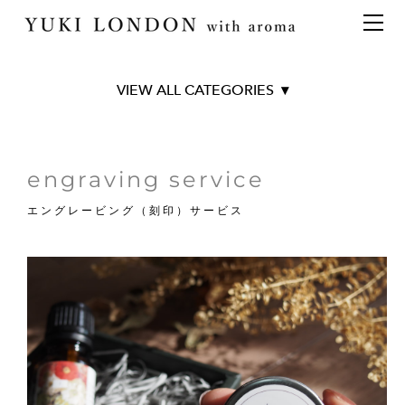
最新情報
トピックス
事業内容
メディア情報
アロマイベント／講習会
アロマ空間デザイン
イベント情報
天然アロマ講座
イベント
アロマ空間導入の目的・メリット
お問い合わせ
TOP
aroma bar【完全会員制】
出張アロマ空間
アロマ空間無料体験お申込みフォーム
会社概要
■オリジナル商品
アロマセレモニー《ゲスト参加型演出》
ONLINE SHOP
代表の想い
Aroma Spray
engraving service
Original Aroma Oil
特別なギフトセレクション
香りの定期便
エングレービング（刻印）サービス
Aroma Balm
オリジナル商品
アロマコラム
BRANCH AVENUE
精油56種
Art series collection
グッズ基材
■天然精油56種
名入れギフト
BEST 10
CITRUS