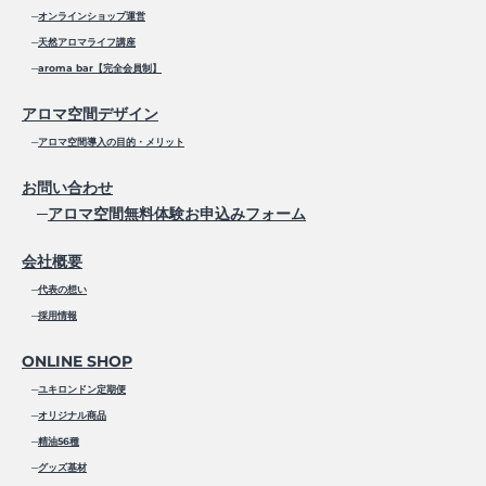
─
オンラインショップ運営
─
天然アロマライフ講座
─
aroma bar【完全会員制】
アロマ空間デザイン
─
アロマ空間導入の目的・メリット
お問い合わせ
─
アロマ空間無料体験お申込みフォーム
会社概要
─
代表の想い
─
採用情報
ONLINE SHOP
─
ユキロンドン定期便
─
オリジナル商品
─
精油56種
─
グッズ基材