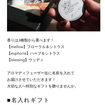
FLORAL
HERB
WOODY
EXOTIC
RESIN
香りは3種類から選べます！
SPICE
【mellow】フローラル＆シトラス
■香りの定期便
【euphoria】ハーブ＆シトラス
■グッズ基材
【blessing】ウッディ
GIFT BOX
​アロマディフューザー缶に名前を入れて
GOODS
​お届けさせていただきます！
BASE
大切な人へ特別なギフトを贈りませんか。
■名入れギフト
■名入れギフト
■mini aroma kit