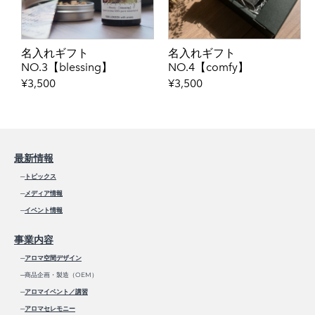
名入れギフト
名入れギフト
NO.3【blessing】
NO.4【comfy】
¥3,500
¥3,500
最新情報
─
トピックス
─
メディア情報
─
イベント情報
事業内容
─
アロマ空間デザイン
─商品企画・製造（OEM）
─
アロマイベント／講習
─
アロマセレモニー