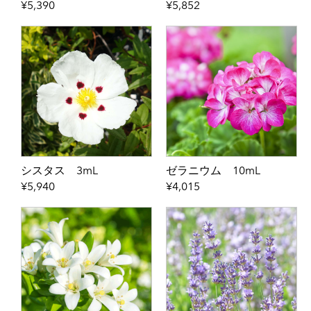
¥5,390
¥5,852
FLORAL
HERB
WOODY
EXOTIC
RESIN
SPICE
■香りの定期便
シスタス 3mL
ゼラニウム 10mL
■グッズ基材
¥5,940
¥4,015
GIFT BOX
GOODS
BASE
■名入れギフト
■mini aroma kit