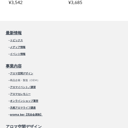
¥3,542
¥3,685
最新情報
─
トピックス
─
メディア情報
─
イベント情報
事業内容
─
アロマ空間デザイン
─商品企画・製造（OEM）
─
アロマイベント／講習
─
アロマセレモニー
─
オンラインショップ運営
─
天然アロマライフ講座
─
aroma bar【完全会員制】
アロマ空間デザイン