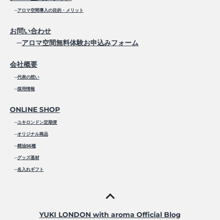
─
アロマ空間導入の目的・メリット
お問い合わせ
─
アロマ空間無料体験お申込みフォーム
会社概要
─
代表の想い
─
採用情報
ONLINE SHOP
─
ユキロンドン定期便
─
オリジナル商品
─
精油56種
─
グッズ基材
─
名入れギフト
YUKI LONDON with aroma Official Blog