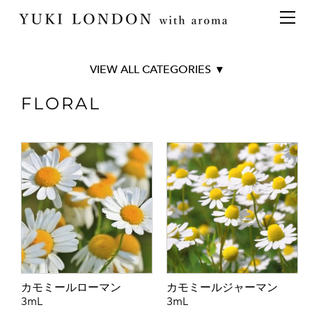
最新情報
トピックス
事業内容
メディア情報
アロマイベント／講習会
アロマ空間デザイン
イベント情報
天然アロマ講座
イベント
アロマ空間導入の目的・メリット
お問い合わせ
TOP
FLORAL
aroma bar【完全会員制】
出張アロマ空間
アロマ空間無料体験お申込みフォーム
会社概要
■オリジナル商品
アロマセレモニー《ゲスト参加型演出》
ONLINE SHOP
代表の想い
Aroma Spray
Original Aroma Oil
特別なギフトセレクション
香りの定期便
Aroma Balm
オリジナル商品
アロマコラム
BRANCH AVENUE
精油56種
Art series collection
グッズ基材
■天然精油56種
名入れギフト
BEST 10
カモミールローマン
カモミールジャーマン
CITRUS
3mL
3mL