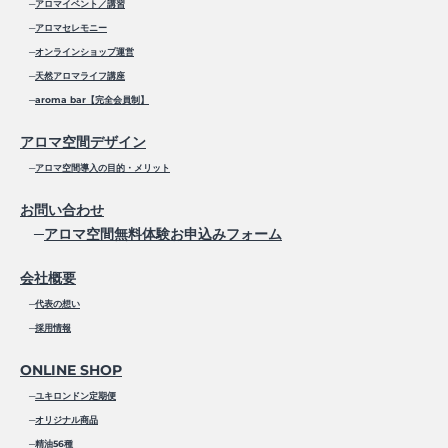
─
アロマイベント／講習
─
アロマセレモニー
─
オンラインショップ運営
─
天然アロマライフ講座
─
aroma bar【完全会員制】
アロマ空間デザイン
─
アロマ空間導入の目的・メリット
お問い合わせ
─
アロマ空間無料体験お申込みフォーム
会社概要
─
代表の想い
─
採用情報
ONLINE SHOP
─
ユキロンドン定期便
─
オリジナル商品
─
精油56種