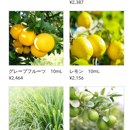
¥2,387
FLORAL
HERB
WOODY
EXOTIC
RESIN
SPICE
■香りの定期便
グレープフルーツ 10mL
レモン 10mL
■グッズ基材
¥2,464
¥2,156
GIFT BOX
GOODS
BASE
■名入れギフト
■mini aroma kit