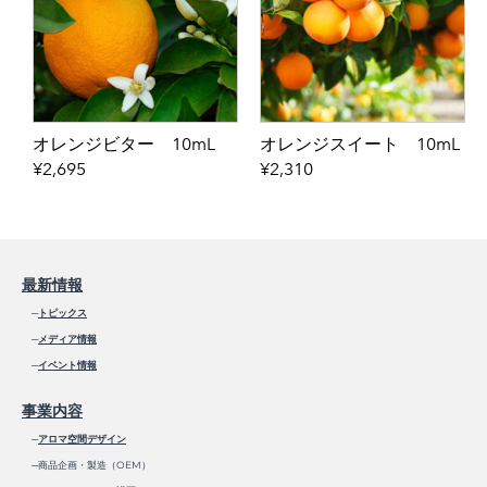
オレンジビター 10mL
オレンジスイート 10mL
¥2,695
¥2,310
最新情報
─
トピックス
─
メディア情報
─
イベント情報
事業内容
─
アロマ空間デザイン
─商品企画・製造（OEM）