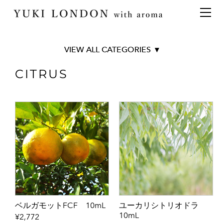
最新情報
トピックス
事業内容
メディア情報
アロマイベント／講習会
アロマ空間デザイン
イベント情報
天然アロマ講座
イベント
アロマ空間導入の目的・メリット
お問い合わせ
TOP
CITRUS
aroma bar【完全会員制】
出張アロマ空間
アロマ空間無料体験お申込みフォーム
会社概要
■オリジナル商品
アロマセレモニー《ゲスト参加型演出》
ONLINE SHOP
代表の想い
Aroma Spray
Original Aroma Oil
特別なギフトセレクション
香りの定期便
Aroma Balm
オリジナル商品
アロマコラム
BRANCH AVENUE
精油56種
Art series collection
グッズ基材
■天然精油56種
名入れギフト
BEST 10
ベルガモットFCF 10mL
ユーカリシトリオドラ
CITRUS
10mL
¥2,772