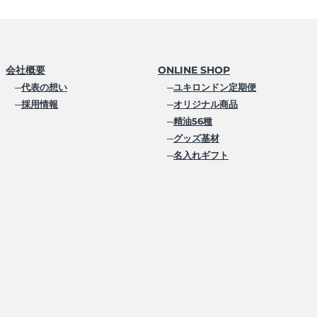
会社概要
ONLINE SHOP
─
代表の想い
─
ユキロンドン定期便
─
採用情報
─
オリジナル商品
─
精油56種
─
グッズ基材
─
名入れギフト