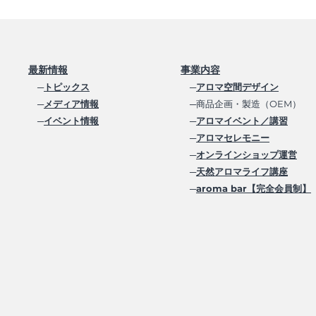
最新情報
事業内容
─
トピックス
─
アロマ空間デザイン
─
メディア情報
─商品企画・製造（OEM）
─
イベント情報
─
アロマイベント／講習
─
アロマセレモニー
─
オンラインショップ運営
─
天然アロマライフ講座
─
aroma bar【完全会員制】