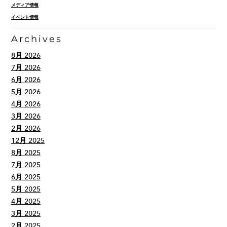
メディア情報
イベント情報
Archives
8月 2026
7月 2026
6月 2026
5月 2026
4月 2026
3月 2026
2月 2026
12月 2025
8月 2025
7月 2025
6月 2025
5月 2025
4月 2025
3月 2025
2月 2025