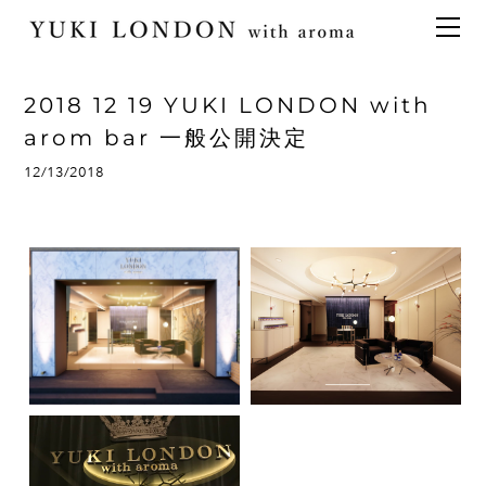
最新情報
トピックス
事業内容
メディア情報
アロマイベント／講習会
アロマ空間デザイン
2018 12 19 YUKI LONDON with
イベント情報
天然アロマ講座
イベント
アロマ空間導入の目的・メリット
お問い合わせ
arom bar 一般公開決定
aroma bar【完全会員制】
出張アロマ空間
アロマ空間無料体験お申込みフォーム
会社概要
12/13/2018
アロマセレモニー《ゲスト参加型演出》
ONLINE SHOP
代表の想い
特別なギフトセレクション
香りの定期便
オリジナル商品
アロマコラム
精油56種
グッズ基材
名入れギフト