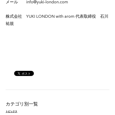
メール
info@yuki-london.com
株式会社 YUKI LONDON with arom 代表取締役 石川
祐規
カテゴリ別一覧
トピックス