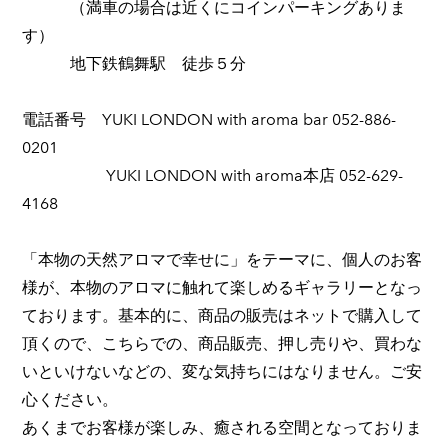
（満車の場合は近くにコインパーキングありま
す）
地下鉄鶴舞駅 徒歩５分
電話番号 YUKI LONDON with aroma bar 052-886-
0201
YUKI LONDON with aroma本店 052-629-
4168
「本物の天然アロマで幸せに」をテーマに、個人のお客
様が、本物のアロマに触れて楽しめるギャラリーとなっ
ております。基本的に、商品の販売はネットで購入して
頂くので、こちらでの、商品販売、押し売りや、買わな
いといけないなどの、変な気持ちにはなりません。ご安
心ください。
あくまでお客様が楽しみ、癒される空間となっておりま