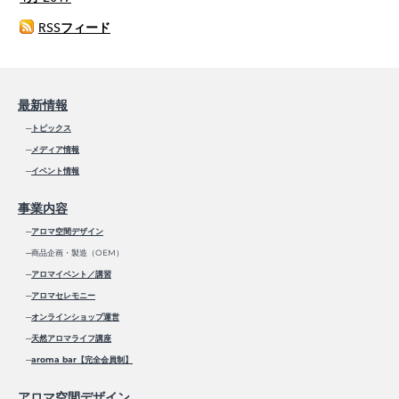
RSSフィード
最新情報
─
トピックス
─
メディア情報
─
イベント情報
事業内容
─
アロマ空間デザイン
─商品企画・製造（OEM）
─
アロマイベント／講習
─
アロマセレモニー
─
オンラインショップ運営
─
天然アロマライフ講座
─
aroma bar【完全会員制】
アロマ空間デザイン