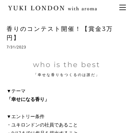
最新情報
トピックス
事業内容
メディア情報
アロマイベント／講習会
アロマ空間デザイン
香りのコンテスト開催！【賞金3万
イベント情報
天然アロマ講座
イベント
アロマ空間導入の目的・メリット
お問い合わせ
円】
aroma bar【完全会員制】
出張アロマ空間
アロマ空間無料体験お申込みフォーム
会社概要
7/31/2023
アロマセレモニー《ゲスト参加型演出》
ONLINE SHOP
代表の想い
who is the best
特別なギフトセレクション
香りの定期便
「幸せな香りをつくるのは誰だ」
オリジナル商品
アロマコラム
精油56種
▼テーマ
グッズ基材
「幸せになる香り」
名入れギフト
▼エントリー条件
・ユキロンドンの社員であること