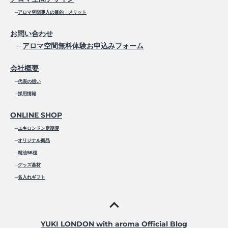
─
アロマ空間導入の目的・メリット
お問い合わせ
─
アロマ空間無料体験お申込みフォーム
会社概要
─
代表の想い
─
採用情報
ONLINE SHOP
─
ユキロンドン定期便
─
オリジナル商品
─
精油56種
─
グッズ基材
─
名入れギフト
YUKI LONDON with aroma Official Blog