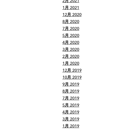
2月 2021
1月 2021
12月 2020
8月 2020
7月 2020
5月 2020
4月 2020
3月 2020
2月 2020
1月 2020
12月 2019
10月 2019
9月 2019
8月 2019
7月 2019
5月 2019
4月 2019
3月 2019
1月 2019