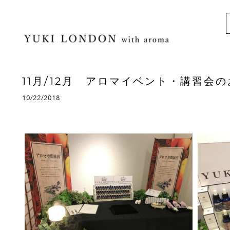
11月/12月 アロマイベント・講習会
10/22/2018