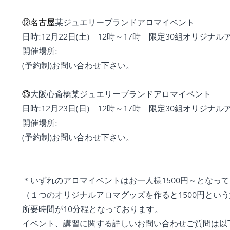
⑫名古屋
某ジュエリーブランドアロマイベント
日時:12月22日(土) 12時～17時 限定30組オリジナ
​開催場所:
(予約制)
お問い合わせ下さい。
⑬
大阪心斎橋某ジュエリーブランドアロマイベント
日時:12月23日(日) 12時～17時 限定30組オリジナ
​開催場所:
(予約制)
お問い合わせ下さい。
＊いずれのアロマイベントはお一人様1500円～となっ
（１つのオリジナルアロマグッズを作ると1500円とい
所要時間が10分程となっております。
イベント、講習に関する詳しいお問い合わせご質問は以