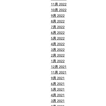
11月 2022
10月 2022
9月 2022
8月 2022
7月 2022
6月 2022
5月 2022
4月 2022
3月 2022
2月 2022
1月 2022
12月 2021
11月 2021
9月 2021
6月 2021
5月 2021
4月 2021
3月 2021