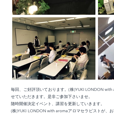
毎回、ご好評頂いております。(株)YUKI LONDON w
せていただきます。是非ご参加下さいませ。
随時開催決定イベント、講習を更新していきます。
(株)YUKI LONDON with aromaアロマセ