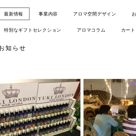
最新情報
事業内容
アロマ空間デザイン
特別なギフトセレクション
アロマコラム
カー
のお知らせ