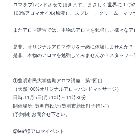
ロマをブレンドさせて頂きます。まさしく世界に１つ
100%アロマオイル(原液）、スプレー、クリーム、マ
またアロマ講習では、本物のアロマを勉強し、様々なア
是非、オリジナルアロマ作りを一緒に体験しませんか？
是非、本物のアロマを勉強してみませんか？スタッフ一
​①豊明市民大学後期アロマ講座 第2回目
​（天然100%オリジナルアロマハンドマッサージ）
日時:11月5日(月) 10時～11時30分
​開催場所:
豊明市役所 (
豊明市新田町子持1-1)
​(予約制) お問合せ下さい。
②
leaf様アロマイベント