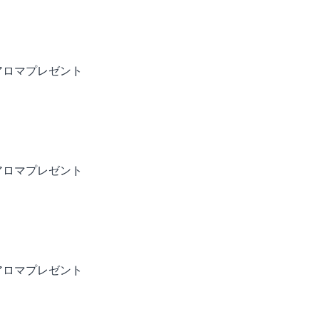
ルアロマプレゼント
ルアロマプレゼント
ルアロマプレゼント