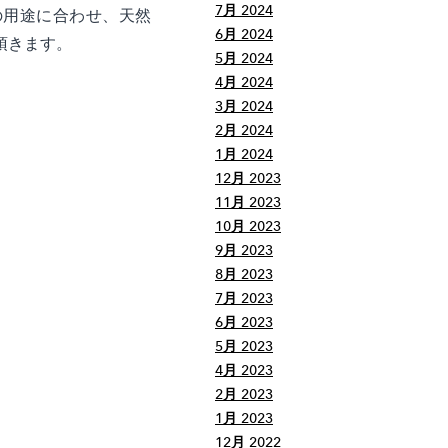
7月 2024
の用途に合わせ、天然
6月 2024
頂きます。
5月 2024
4月 2024
3月 2024
2月 2024
1月 2024
12月 2023
11月 2023
10月 2023
9月 2023
8月 2023
7月 2023
6月 2023
5月 2023
4月 2023
2月 2023
1月 2023
12月 2022