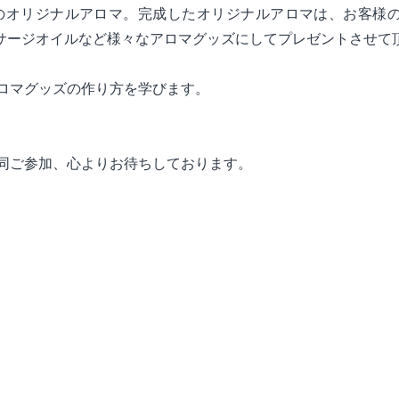
のオリジナルアロマ。完成したオリジナルアロマは、お客様
ッサージオイルなど様々なアロマグッズにしてプレゼントさせて
ロマグッズの作り方を学びます。
同ご参加、心よりお待ちしております。