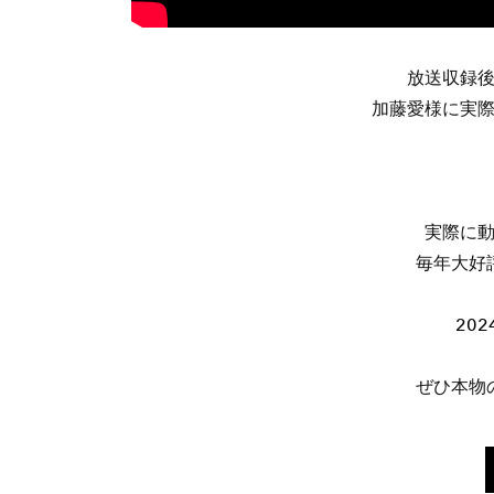
放送収録
加藤愛様に実
実際に
毎年大好
20
ぜひ本物