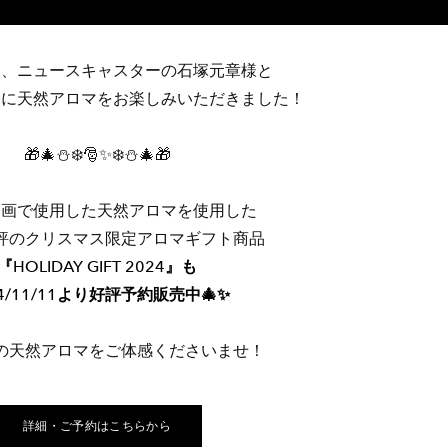
後、ニュースキャスターの石塚元章様と
際に天然アロマをお楽しみいただきました！
🎁🎄⛄️❄️🎅✨❄️⛄️🎄🎁
動画で使用した天然アロマを使用した
評のクリスマス限定アロマギフト商品
『HOLIDAY GIFT 2024』も
24/11/11より好評予約販売中🎄✨
の天然アロマをご体感くださいませ！
詳細・ご予約はこちらから