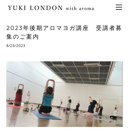
最新情報
トピックス
事業内容
メディア情報
アロマイベント／講習会
アロマ空間デザイン
2023年後期アロマヨガ講座 受講者募
イベント情報
天然アロマ講座
イベント
アロマ空間導入の目的・メリット
お問い合わせ
集のご案内
aroma bar【完全会員制】
出張アロマ空間
アロマ空間無料体験お申込みフォーム
会社概要
8/23/2023
アロマセレモニー《ゲスト参加型演出》
ONLINE SHOP
代表の想い
特別なギフトセレクション
香りの定期便
オリジナル商品
アロマコラム
精油56種
グッズ基材
名入れギフト