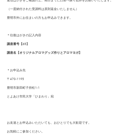
返信はがきをご確認の上、期日までに口座へ振り込みをお願いいたします。
（一度納付された受講料は原則返金いたしません）
豊明市外にお住まいの方もお申込みできます。
＊往復はがきの記入内容
講座番号【65】
講座名【オリジナルアロマグッズ作りとアロマヨガ】
＊お申込み先
〒470-1195
豊明市新田町子持松1-1
とよあけ市民大学「ひまわり」宛
お友達とお申込みいただいても、おひとりでも大歓迎です。
お気軽にご参加ください。