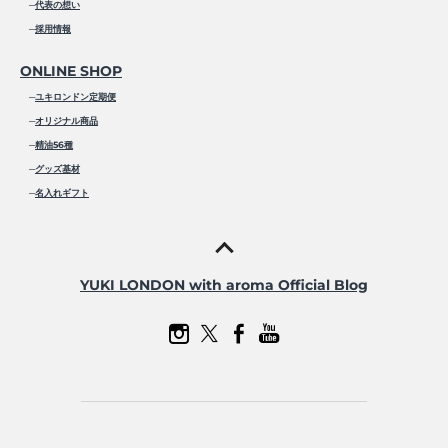
─
代表の想い
─
採用情報
ONLINE SHOP
─
ユキロンドン定期便
─
オリジナル商品
─
精油56種
─
グッズ基材
─
名入れギフト
YUKI LONDON with aroma Official Blog