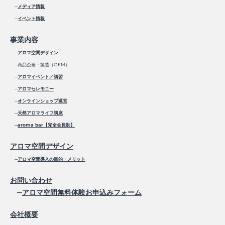
─
メディア情報
─
イベント情報
事業内容
─
アロマ空間デザイン
─商品企画・製造（OEM）
─
アロマイベント／講習
─
アロマセレモニー
─
オンラインショップ運営
─
天然アロマライフ講座
─
aroma bar【完全会員制】
アロマ空間デザイン
─
アロマ空間導入の目的・メリット
お問い合わせ
─
アロマ空間無料体験お申込みフォーム
会社概要