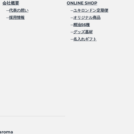
会社概要
ONLINE SHOP
─
代表の想い
─
ユキロンドン定期便
─
採用情報
─
オリジナル商品
─
精油56種
─
グッズ基材
─
名入れギフト
aroma