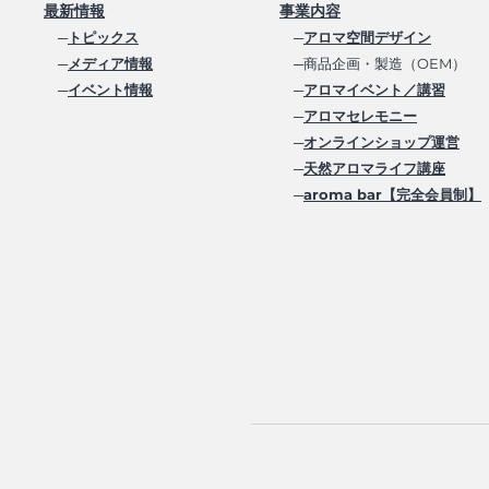
最新情報
事業内容
─
トピックス
─
アロマ空間デザイン
─
メディア情報
─商品企画・製造（OEM）
─
イベント情報
─
アロマイベント／講習
─
アロマセレモニー
─
オンラインショップ運営
─
天然アロマライフ講座
─
aroma bar【完全会員制】