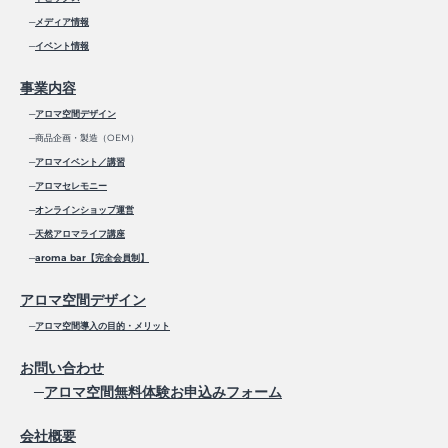
─
メディア情報
─
イベント情報
事業内容
─
アロマ空間デザイン
─商品企画・製造（OEM）
─
アロマイベント／講習
─
アロマセレモニー
─
オンラインショップ運営
─
天然アロマライフ講座
─
aroma bar【完全会員制】
アロマ空間デザイン
─
アロマ空間導入の目的・メリット
お問い合わせ
─
アロマ空間無料体験お申込みフォーム
会社概要