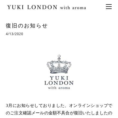
最新情報
トピックス
事業内容
メディア情報
アロマイベント／講習会
アロマ空間デザイン
復旧のお知らせ
イベント情報
天然アロマ講座
イベント
アロマ空間導入の目的・メリット
お問い合わせ
4/13/2020
aroma bar【完全会員制】
出張アロマ空間
アロマ空間無料体験お申込みフォーム
会社概要
アロマセレモニー《ゲスト参加型演出》
ONLINE SHOP
代表の想い
特別なギフトセレクション
香りの定期便
オリジナル商品
アロマコラム
精油56種
グッズ基材
名入れギフト
3月にお知らせしておりました、オンラインショップで
のご注文確認メールの金額不具合が復旧いたしましたの