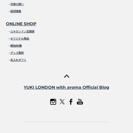
─
代表の想い
─
採用情報
ONLINE SHOP
─
ユキロンドン定期便
─
オリジナル商品
─
精油56種
─
グッズ基材
─
名入れギフト
YUKI LONDON with aroma Official Blog