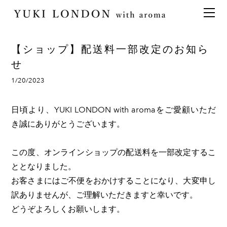
最新情報
トピックス
事業内容
メディア情報
アロマイベント／講習会
アロマ空間デザイン
【ショップ】配送料一部改定のお知ら
イベント情報
天然アロマ講座
イベント
アロマ空間導入の目的・メリット
お問い合わせ
せ
aroma bar【完全会員制】
出張アロマ空間
アロマ空間無料体験お申込みフォーム
会社概要
1/20/2023
アロマセレモニー《ゲスト参加型演出》
ONLINE SHOP
代表の想い
日頃より、YUKI LONDON with aromaをご愛顧いただ
特別なギフトセレクション
香りの定期便
き誠にありがとうございます。
オリジナル商品
アロマコラム
精油56種
この度、オンラインショップの配送料を一部改定するこ
ととなりました。
グッズ基材
お客さまにはご不便をおかけすることになり、大変申し
名入れギフト
訳ありませんが、ご理解いただきますと幸いです。
どうぞよろしくお願いします。