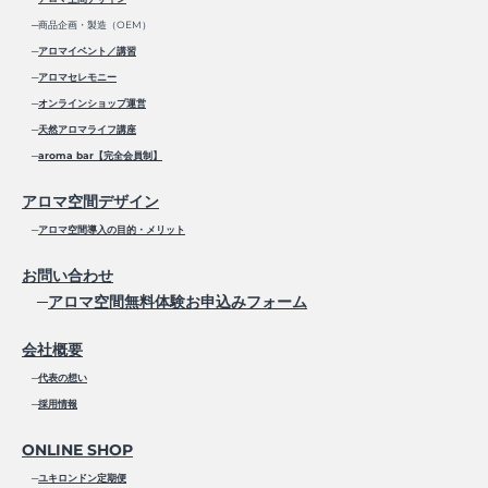
─商品企画・製造（OEM）
─
アロマイベント／講習
─
アロマセレモニー
─
オンラインショップ運営
─
天然アロマライフ講座
─
aroma bar【完全会員制】
アロマ空間デザイン
─
アロマ空間導入の目的・メリット
お問い合わせ
─
アロマ空間無料体験お申込みフォーム
会社概要
─
代表の想い
─
採用情報
ONLINE SHOP
─
ユキロンドン定期便