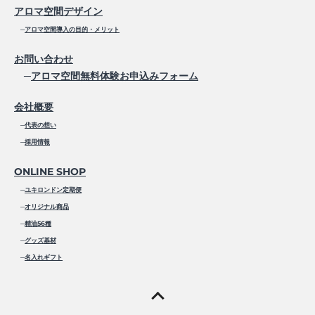
アロマ空間デザイン
─
アロマ空間導入の目的・メリット
お問い合わせ
─
アロマ空間無料体験お申込みフォーム
会社概要
─
代表の想い
─
採用情報
ONLINE SHOP
─
ユキロンドン定期便
─
オリジナル商品
─
精油56種
─
グッズ基材
─
名入れギフト