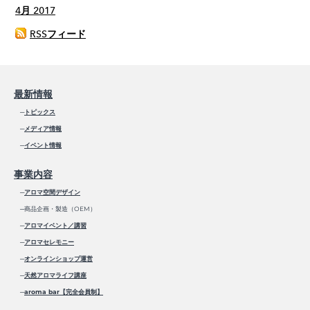
4月 2017
RSSフィード
最新情報
─
トピックス
─
メディア情報
─
イベント情報
事業内容
─
アロマ空間デザイン
─商品企画・製造（OEM）
─
アロマイベント／講習
─
アロマセレモニー
─
オンラインショップ運営
─
天然アロマライフ講座
─
aroma bar【完全会員制】