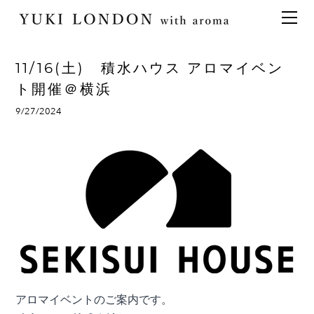
最新情報
トピックス
事業内容
メディア情報
アロマイベント／講習会
アロマ空間デザイン
11/16(土) 積水ハウス アロマイベン
イベント情報
天然アロマ講座
イベント
アロマ空間導入の目的・メリット
お問い合わせ
ト開催＠横浜
aroma bar【完全会員制】
出張アロマ空間
アロマ空間無料体験お申込みフォーム
会社概要
9/27/2024
アロマセレモニー《ゲスト参加型演出》
ONLINE SHOP
代表の想い
特別なギフトセレクション
香りの定期便
オリジナル商品
アロマコラム
精油56種
グッズ基材
名入れギフト
アロマイベントのご案内です。