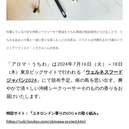
付属している100％沖縄シークヮーサー精油をうちわ裏面の指定個所につけることで、う
ちわをあおいだ風と一緒に香りを楽しむことが出来る。イラストは沖縄生まれ15歳のイラ
ストアーティスト・ミラクルくんが担当。
「アロマ・うちわ」は2024年7月16日（火）～18日
（木）東京ビッグサイトで行われる『
ウェルネスフード
ジャパン2024
』にて頒布予定。南の島を思い出す、爽
やかで清々しい沖縄シークヮーサーそのものの香りをお
届けいたします。
特設サイト：『ユキロンドン香りのSDGｓの取り組み』
https://yuki-london.com/okinawa-project.html