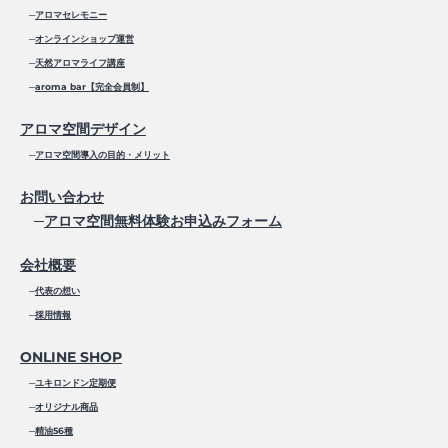
─
アロマセレモニー
─
オンラインショップ運営
─
天然アロマライフ講座
─
aroma bar【完全会員制】
アロマ空間デザイン
─
アロマ空間導入の目的・メリット
お問い合わせ
─
アロマ空間無料体験お申込みフォーム
会社概要
─
代表の想い
─
採用情報
ONLINE SHOP
─
ユキロンドン定期便
─
オリジナル商品
─
精油56種