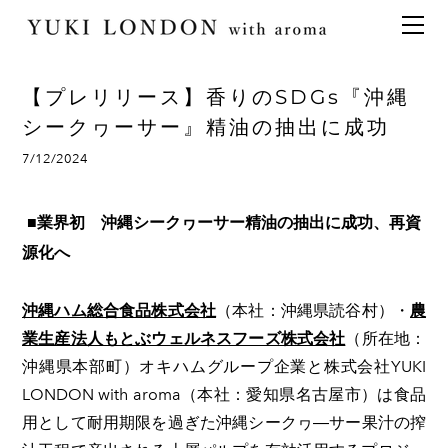
最新情報
トピックス
事業内容
メディア情報
アロマイベント／講習会
アロマ空間デザイン
【プレリリース】香りのSDGs『沖縄
イベント情報
天然アロマ講座
イベント
アロマ空間導入の目的・メリット
お問い合わせ
シークヮーサー』精油の抽出に成功
aroma bar【完全会員制】
出張アロマ空間
アロマ空間無料体験お申込みフォーム
会社概要
7/12/2024
アロマセレモニー《ゲスト参加型演出》
ONLINE SHOP
代表の想い
■業界初 沖縄シークヮーサー精油の抽出に成功、再資
特別なギフトセレクション
香りの定期便
源化へ
オリジナル商品
アロマコラム
精油56種
沖縄ハム総合食品株式会社
（本社：沖縄県読谷村）・
農
グッズ基材
業生産法人もとぶウェルネスフーズ株式会社
（所在地：
名入れギフト
沖縄県本部町）オキハムグループ企業と株式会社YUKI
LONDON with aroma（本社：愛知県名古屋市）は食品
用として耐用期限を過ぎた沖縄シークヮ―サー果汁の搾