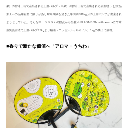
果汁の搾汁工程で産出される上層パルプ（※果汁の搾汁工程で産出される副産物
）は食品
加工への活用範囲に限りがあり耐用期限を過ぎた年間約300kg分の上層パルプが廃棄され
ようとしていた。そんな中、ＳＤＧｓの観点から当社YUKI LONDON with aromaにて水
蒸気蒸留法で上層パルプ17kgより精油（エッセンシャルオイル）1kgの抽出に成功。
■香りで新たな価値へ「アロマ・うちわ」