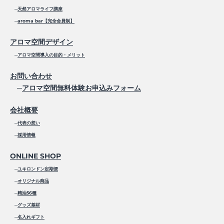
─
天然アロマライフ講座
─
aroma bar【完全会員制】
アロマ空間デザイン
─
アロマ空間導入の目的・メリット
お問い合わせ
─
アロマ空間無料体験お申込みフォーム
会社概要
─
代表の想い
─
採用情報
ONLINE SHOP
─
ユキロンドン定期便
─
オリジナル商品
─
精油56種
─
グッズ基材
─
名入れギフト