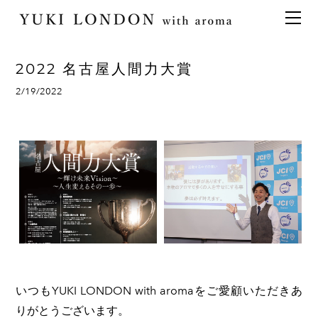
最新情報
トピックス
事業内容
メディア情報
アロマイベント／講習会
アロマ空間デザイン
2022 名古屋人間力大賞
イベント情報
天然アロマ講座
イベント
アロマ空間導入の目的・メリット
お問い合わせ
2/19/2022
aroma bar【完全会員制】
出張アロマ空間
アロマ空間無料体験お申込みフォーム
会社概要
アロマセレモニー《ゲスト参加型演出》
ONLINE SHOP
代表の想い
特別なギフトセレクション
香りの定期便
オリジナル商品
アロマコラム
精油56種
グッズ基材
名入れギフト
いつもYUKI LONDON with aromaをご愛顧いただきあ
りがとうございます。