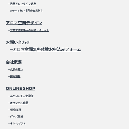
─
天然アロマライフ講座
─
aroma bar【完全会員制】
アロマ空間デザイン
─
アロマ空間導入の目的・メリット
お問い合わせ
─
アロマ空間無料体験お申込みフォーム
会社概要
─
代表の想い
─
採用情報
ONLINE SHOP
─
ユキロンドン定期便
─
オリジナル商品
─
精油56種
─
グッズ基材
─
名入れギフト