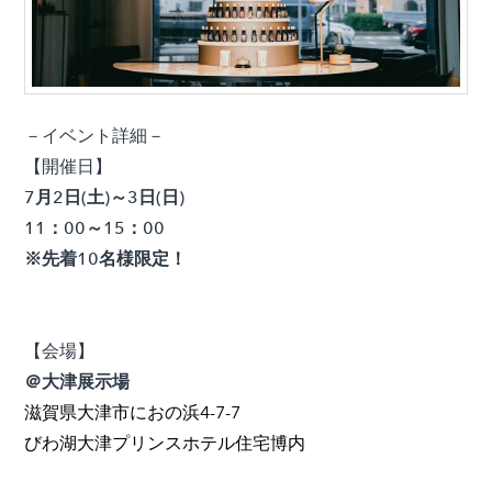
－イベント詳細－
【開催日】
7月2日(土)～3日(日)
11：00～15：00
※先着10名様限定！
【会場】
＠大津展示場
滋賀県大津市におの浜4-7-7
びわ湖大津プリンスホテル住宅博内