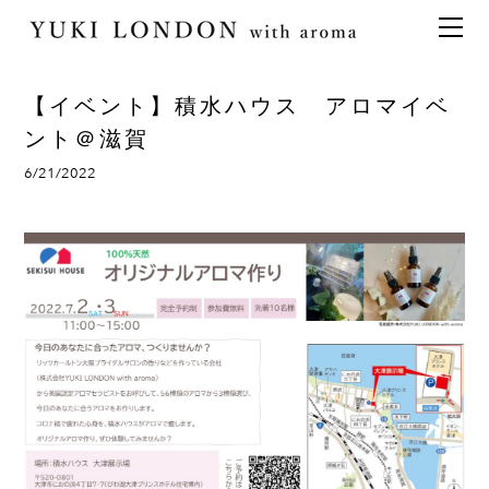
最新情報
トピックス
事業内容
メディア情報
アロマイベント／講習会
アロマ空間デザイン
【イベント】積水ハウス アロマイベ
イベント情報
天然アロマ講座
イベント
アロマ空間導入の目的・メリット
お問い合わせ
ント＠滋賀
aroma bar【完全会員制】
出張アロマ空間
アロマ空間無料体験お申込みフォーム
会社概要
6/21/2022
アロマセレモニー《ゲスト参加型演出》
ONLINE SHOP
代表の想い
特別なギフトセレクション
香りの定期便
オリジナル商品
アロマコラム
精油56種
グッズ基材
名入れギフト