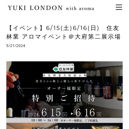
最新情報
トピックス
事業内容
メディア情報
アロマイベント／講習会
アロマ空間デザイン
【イベント】6/15(土)6/16(日) 住友
イベント情報
天然アロマ講座
イベント
アロマ空間導入の目的・メリット
お問い合わせ
林業 アロマイベント＠大府第二展示場
aroma bar【完全会員制】
出張アロマ空間
アロマ空間無料体験お申込みフォーム
会社概要
5/21/2024
アロマセレモニー《ゲスト参加型演出》
ONLINE SHOP
代表の想い
特別なギフトセレクション
香りの定期便
オリジナル商品
アロマコラム
精油56種
グッズ基材
名入れギフト