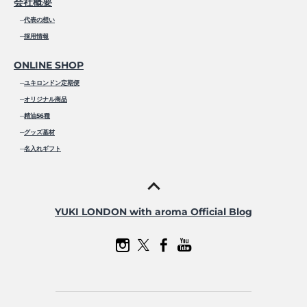
会社概要
─
代表の想い
─
採用情報
ONLINE SHOP
─
ユキロンドン定期便
─
オリジナル商品
─
精油56種
─
グッズ基材
─
名入れギフト
YUKI LONDON with aroma Official Blog