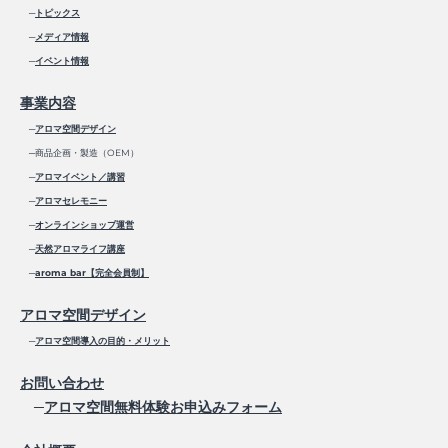
─
トピックス
─
メディア情報
─
イベント情報
事業内容
─
アロマ空間デザイン
─商品企画・製造（OEM）
─
アロマイベント／講習
─
アロマセレモニー
─
オンラインショップ運営
─
天然アロマライフ講座
─
aroma bar【完全会員制】
アロマ空間デザイン
─
アロマ空間導入の目的・メリット
お問い合わせ
─
アロマ空間無料体験お申込みフォーム