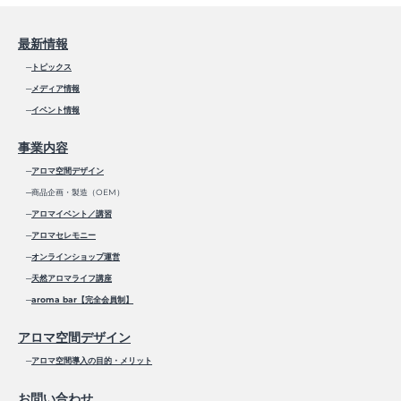
最新情報
─
トピックス
─
メディア情報
─
イベント情報
事業内容
─
アロマ空間デザイン
─商品企画・製造（OEM）
─
アロマイベント／講習
─
アロマセレモニー
─
オンラインショップ運営
─
天然アロマライフ講座
─
aroma bar【完全会員制】
アロマ空間デザイン
─
アロマ空間導入の目的・メリット
お問い合わせ