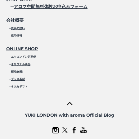
─
アロマ空間無料体験お申込みフォーム
会社概要
─
代表の想い
─
採用情報
ONLINE SHOP
─
ユキロンドン定期便
─
オリジナル商品
─
精油56種
─
グッズ基材
─
名入れギフト
YUKI LONDON with aroma Official Blog