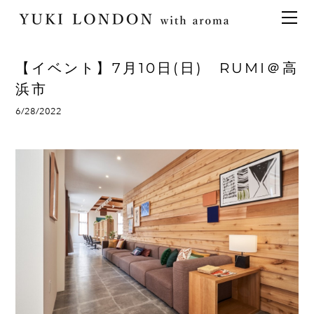
最新情報
トピックス
事業内容
メディア情報
アロマイベント／講習会
アロマ空間デザイン
【イベント】7月10日(日) RUMI＠高
イベント情報
天然アロマ講座
イベント
アロマ空間導入の目的・メリット
お問い合わせ
浜市
aroma bar【完全会員制】
出張アロマ空間
アロマ空間無料体験お申込みフォーム
会社概要
6/28/2022
アロマセレモニー《ゲスト参加型演出》
ONLINE SHOP
代表の想い
特別なギフトセレクション
香りの定期便
オリジナル商品
アロマコラム
精油56種
グッズ基材
名入れギフト