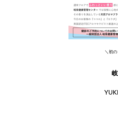
＼初の
岐
YUK